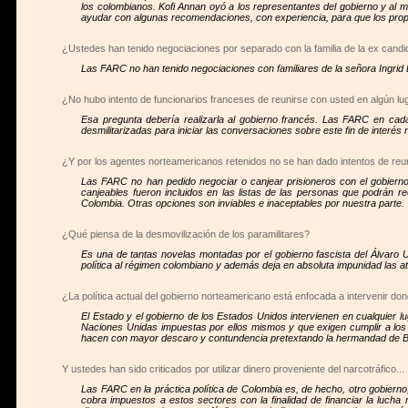
los colombianos. Kofi Annan oyó a los representantes del gobierno y al m
ayudar con algunas recomendaciones, con experiencia, para que los prop
¿Ustedes han tenido negociaciones por separado con la familia de la ex candida
Las FARC no han tenido negociaciones con familiares de la señora Ingrid 
¿No hubo intento de funcionarios franceses de reunirse con usted en algún lu
Esa pregunta debería realizarla al gobierno francés. Las FARC en cada
desmilitarizadas para iniciar las conversaciones sobre este fin de interés n
¿Y por los agentes norteamericanos retenidos no se han dado intentos de reu
Las FARC no han pedido negociar o canjear prisioneros con el gobierno
canjeables fueron incluidos en las listas de las personas que podrán rec
Colombia. Otras opciones son inviables e inaceptables por nuestra parte.
¿Qué piensa de la desmovilización de los paramilitares?
Es una de tantas novelas montadas por el gobierno fascista del Álvaro Uri
política al régimen colombiano y además deja en absoluta impunidad las at
¿La política actual del gobierno norteamericano está enfocada a intervenir do
El Estado y el gobierno de los Estados Unidos intervienen en cualquier l
Naciones Unidas impuestas por ellos mismos y que exigen cumplir a los
hacen con mayor descaro y contundencia pretextando la hermandad de Bush
Y ustedes han sido criticados por utilizar dinero proveniente del narcotráfico...
Las FARC en la práctica política de Colombia es, de hecho, otro gobierno, 
cobra impuestos a estos sectores con la finalidad de financiar la lucha