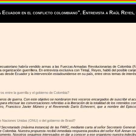
a Ecuador en el conflicto colombiano". Entrevista a Raúl Reye
to ecuatoriano habría vendido armas a las Fuerzas Armadas Revolucionarias de Colombia (FAR
ganización guerrillera. En entrevista exclusiva con Tintají, Reyes, habló del posible canje hu
mas desde Ecuador y la intervención estadounidense en su país, entre otros temas de interés
os entre la guerrilla y el gobierno de Colombia?
neros de guerra. Con este objetivo se nombraron tres voceros encargados de suscribir el ac
ra efectuar las conversaciones referidas a la liberación de la totalidad de los retenidos co
stro, Francisco Javier Múnero y el Reverendo Darío Echeverri, que a nombre del Episc
de Naciones Unidas (ONU) o del gobierno de Brasil?
El Secretariado (máxima instancia) de las FARC, mediante carta al señor Secretario Gener
 de Colombia. Nuestra propuesta recibió inmediata respuesta positiva del señor Kofi Annan con
omento. Nosotros seguimos interesados en dar a conocer a ese organismo nuestra indeclinabl