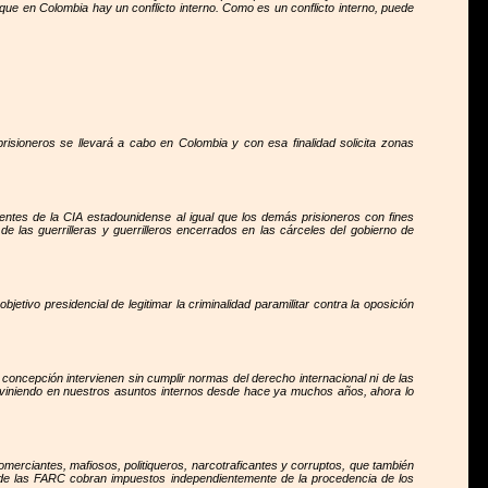
 que en Colombia hay un conflicto interno. Como es un conflicto interno, puede
isioneros se llevará a cabo en Colombia y con esa finalidad solicita zonas
ntes de la CIA estadounidense al igual que los demás prisioneros con fines
de las guerrilleras y guerrilleros encerrados en las cárceles del gobierno de
tivo presidencial de legitimar la criminalidad paramilitar contra la oposición
concepción intervienen sin cumplir normas del derecho internacional ni de las
rviniendo en nuestros asuntos internos desde hace ya muchos años, ahora lo
comerciantes, mafiosos, politiqueros, narcotraficantes y corruptos, que también
lla de las FARC cobran impuestos independientemente de la procedencia de los