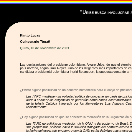
"Uribe busca involucrar 
Kintto Lucas
Quincenario
Tintají
Quito, 10 de noviembre de 2003
Las declaraciones del presidente colombiano, Alvaro Uribe, de que el ejérci
país norteño, según Raúl Reyes, uno de los dirigentes más importantes de esa or
candidata presidencial colombiana Ingrid Betancourt, la supuesta venta de ar
¿Existe alguna posibilidad de un acuerdo humanitario para el canje de prisioner
Las FARC mantienen su voluntad política de concertar un canje de prisio
dado a conocer las exigencias de garantías como zonas desmilitarizadas pa
de la Iglesia Católica integrada por los Monseñores Luis Augusto Ca
recientemente.
¿Hay alguna posibilidad de que se concrete la mediación de la Organización 
Las FARC no solicitaron mediación de la ONU ni del gobierno de Brasil. 
sus propuestas políticas hacia la solución dialogada del conflicto interno
la fecha del esperado encuentro con la ONU están definidos hasta este m