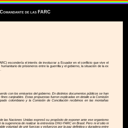
s, Comandante de las FARC
C) escondería el interés de involucrar a Ecuador en el conflicto que vive el
manitario de prisioneros entre la guerrilla y el gobierno, la situación de la ex
.
uerdo con los emisarios del gobierno. En distintos documentos públicos se han
n fines canjeables. Estas propuestas fueron explicadas en detalle a la Comisión
opado colombiano y la Comisión de Conciliación recibimos en las montañas
al de las Naciones Unidas expresó su propósito de exponer ante ese organismo
 la sugerencia de realizar la entrevista ONU-FARC en Brasil. Pero ni el sitio ni
e voluntad de unir fuerzas y esfuerzos por la paz definitiva y duradera entre