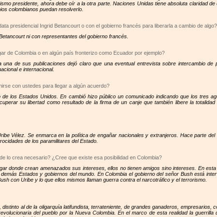
ismo presidente, ahora debe oír a la otra parte. Naciones Unidas tiene absoluta claridad de
ios colombianos puedan resolverlo.
ta presidencial Ingrid Betancourt o con el gobierno francés para liberarla a cambio de algo?
Betancourt ni con representantes del gobierno francés.
gar de Colombia o en algún país fronterizo como Ecuador por ejemplo?
 una de sus publicaciones dejó claro que una eventual entrevista sobre intercambio de pr
acional e internacional.
nirse con ustedes para llegar a algún acuerdo?
 de los Estados Unidos. En cambió hizo público un comunicado indicando que los tres age
uperar su libertad como resultado de la firma de un canje que también libere la totalidad 
be Vélez. Se enmarca en la política de engañar nacionales y extranjeros. Hace parte del obje
rocidades de los paramilitares del Estado.
nde lo crea necesario? ¿Cree que existe esa posibilidad en Colombia?
ugar donde crean amenazados sus intereses, ellos no tienen amigos sino intereses. En esta 
 demás Estados y gobiernos del mundo. En Colombia el gobierno del señor Bush está inte
 con Uribe y lo que ellos mismos llaman guerra contra el narcotráfico y el terrorismo.
distinto al de la oligarquía latifundista, terrateniente, de grandes ganaderos, empresarios, 
 revolucionaria del pueblo por la Nueva Colombia. En el marco de esta realidad la guerri