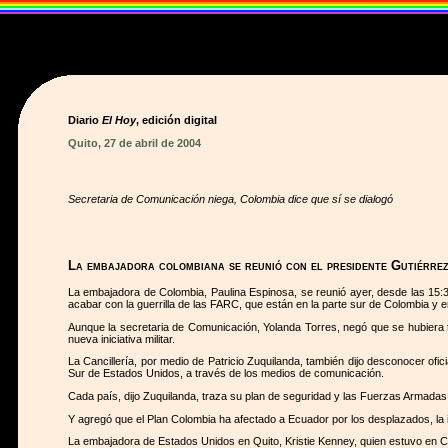
Diario
El Hoy
, edición digital
Quito, 27 de abril de 2004
Secretaria de Comunicación niega, Colombia dice que sí se dialogó
La embajadora colombiana se reunió con el presidente Gutiérre
La embajadora de Colombia, Paulina Espinosa, se reunió ayer, desde las 15:30
acabar con la guerrilla de las FARC, que están en la parte sur de Colombia y e
Aunque la secretaria de Comunicación, Yolanda Torres, negó que se hubiera tr
nueva iniciativa militar.
La Cancillería, por medio de Patricio Zuquilanda, también dijo desconocer of
Sur de Estados Unidos, a través de los medios de comunicación.
Cada país, dijo Zuquilanda, traza su plan de seguridad y las Fuerzas Armadas 
Y agregó que el Plan Colombia ha afectado a Ecuador por los desplazados, la 
La embajadora de Estados Unidos en Quito, Kristie Kenney, quien estuvo en Car