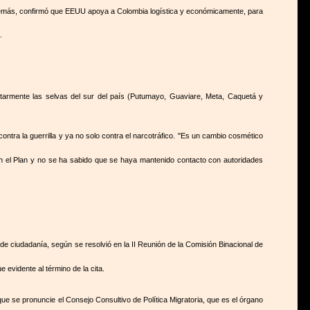
. Además, confirmó que EEUU apoya a Colombia logística y económicamente, para
.
litarmente las selvas del sur del país (Putumayo, Guaviare, Meta, Caquetá y
contra la guerrilla y ya no solo contra el narcotráfico. "Es un cambio cosmético
 en el Plan y no se ha sabido que se haya mantenido contacto con autoridades
de ciudadanía, según se resolvió en la II Reunión de la Comisión Binacional de
 evidente al término de la cita.
ue se pronuncie el Consejo Consultivo de Política Migratoria, que es el órgano