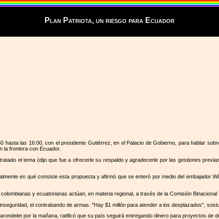
Plan Patriota, un riesgo para Ecuador
z
 hasta las 16:00, con el presidente Gutiérrez, en el Palacio de Gobierno, para hablar sobr
n la frontera con Ecuador.
atado el tema (dijo que fue a ofrecerle su respaldo y agradecerle por las gestiones previa
icialmente en qué consiste esta propuesta y afirmó que se enteró por medio del embajador W
colombianas y ecuatorianas actúan, en materia regional, a través de la Comisión Binacional 
inseguridad, el contrabando de armas. "Hay $1 millón para atender a los desplazados", sost
ondelet por la mañana, ratificó que su país seguirá entregando dinero para proyectos de des