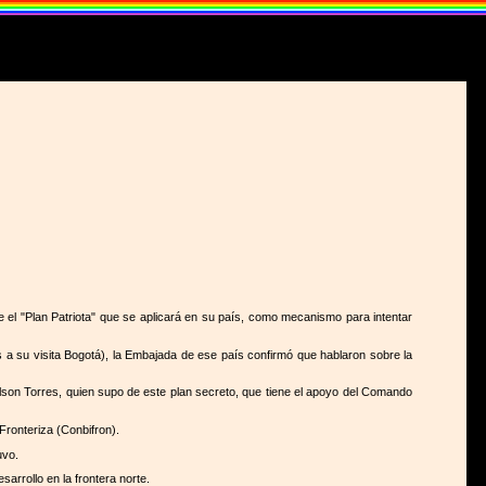
e el "Plan Patriota" que se aplicará en su país, como mecanismo para intentar
s a su visita Bogotá), la Embajada de ese país confirmó que hablaron sobre la
ilson Torres, quien supo de este plan secreto, que tiene el apoyo del Comando
Fronteriza (Conbifron).
uvo.
arrollo en la frontera norte.