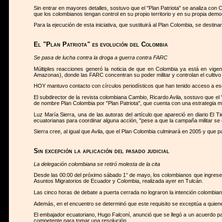
Sin entrar en mayores detalles, sostuvo que el "Plan Patriota" se analiza co
que los colombianos tengan control en su propio territorio y en su propia demo
Para la ejecución de esta iniciativa, que sustituirá al Plan Colombia, se destin
El "Plan Patriota" es evolución del Colombia
Se pasa de lucha contra la droga a guerra contra FARC
Múltiples reacciones generó la noticia de que en Colombia ya está en vigen
Amazonas), donde las FARC concentran su poder militar y controlan el cultivo
HOY mantuvo contacto con círculos periodísticos que han tenido acceso a ese
El subdirector de la revista colombiana Cambio, Ricardo Avila, sostuvo que el "
de nombre Plan Colombia por "Plan Patriota", que cuenta con una estrategia má
Luz María Sierra, una de las autoras del artículo que apareció en diario El
ecuatorianas para coordinar alguna acción, "pese a que la campaña militar se 
Sierra cree, al igual que Avila, que el Plan Colombia culminará en 2005 y que p
Sin excepción la aplicación del pasado judicial
La delegación colombiana se retiró molesta de la cita
Desde las 00:00 del próximo sábado 1° de mayo, los colombianos que ingresen a
Asuntos Migratorios de Ecuador y Colombia, realizada ayer en Tulcán.
Las cinco horas de debate a puerta cerrada no lograron la intención colombiana
Además, en el encuentro se determinó que este requisito se exceptúa a quiene
El embajador ecuatoriano, Hugo Falconí, anunció que se llegó a un acuerdo par
competente para tomar una resolución.