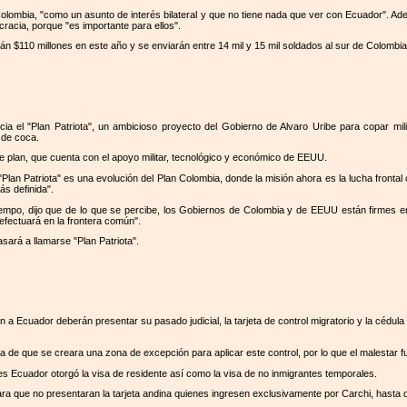
n Colombia, "como un asunto de interés bilateral y que no tiene nada que ver con Ecuador"
cracia, porque "es importante para ellos".
arán $110 millones en este año y se enviarán entre 14 mil y 15 mil soldados al sur de Colombia
cia el "Plan Patriota", un ambicioso proyecto del Gobierno de Alvaro Uribe para copar mi
 de coca.
 plan, que cuenta con el apoyo militar, tecnológico y económico de EEUU.
Plan Patriota" es una evolución del Plan Colombia, donde la misión ahora es la lucha frontal 
s definida".
 Tiempo, dijo que de lo que se percibe, los Gobiernos de Colombia y de EEUU están firmes
efectuará en la frontera común".
asará a llamarse "Plan Patriota".
 Ecuador deberán presentar su pasado judicial, la tarjeta de control migratorio y la cédula 
 de que se creara una zona de excepción para aplicar este control, por lo que el malestar fue
s Ecuador otorgó la visa de residente así como la visa de no inmigrantes temporales.
a que no presentaran la tarjeta andina quienes ingresen exclusivamente por Carchi, hasta q