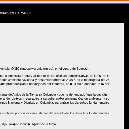
dad en la calle
olombia, ONIC (
http://www.onic.org.co
), en el centro de Bogot�.
definida frente y al interior de las oficinas administrativas de Urr� en la
dio ambiente, vivienda y desarrollo territorial. A las 3 de la madrugada del 23
rario proceder�an a desalojarlos por la fuerza, as� lo dio a conocer un l�der
ntante de Amigo de la Tierra en Colombia - que ha denunciado "que la decisi�n
generando, da�os irreparables a su soberan�a alimentar�a, su ambiente, y su
nos Nacional y Distrital, en Colombia, garantizar los derechos fundamentales
as sentidas preocupaciones, dentro del respeto de los derechos fundamentales
", dijo Sim�n Domic�, l�der de la toma.