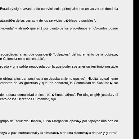
el Estado y sigue avanzando con violencia, principalmente en las zonas donde la
tizaci�n de las tierras y de los servicios p�blicos y sociales".
a violenta" y afirm� que el 1 por ciento de los propietarios en Colombia posee
 sociedades a las que consider� "culpables" del incremento de la pobreza,
 Colombia no le es rentable".
da y una salida negociada con la que poder sostener un territorio inestable
 obliga, a los campesinos a un desplazamiento masivo". Higuita, actualmente
adores de las guerrillas y que, en concreto, la Comunidad de San Jos� se
uestra comunidad en los tres �ltimos a�os". Por ello, exigi� justicia y el
iento de los Derechos Humanos", dijo.
 grupo de Izquierda Unitaria, Luisa Morgantini, apost� por "apoyar una paz en
poya la paz internacional y la eliminaci�n de una dicotom�a de paz y guerra".