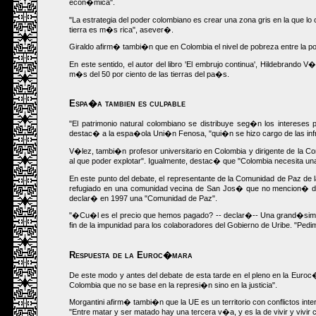
econ�mica".
"La estrategia del poder colombiano es crear una zona gris en la que lo 
tierra es m�s rica", asever�.
Giraldo afirm� tambi�n que en Colombia el nivel de pobreza entre la pob
En este sentido, el autor del libro 'El embrujo continua', Hildebrando 
m�s del 50 por ciento de las tierras del pa�s.
Espa�a tambien es culpable
"El patrimonio natural colombiano se distribuye seg�n los interese
destac� a la espa�ola Uni�n Fenosa, "qui�n se hizo cargo de las infra
V�lez, tambi�n profesor universitario en Colombia y dirigente de la 
al que poder explotar". Igualmente, destac� que "Colombia necesita una 
En este punto del debate, el representante de la Comunidad de Paz de
refugiado en una comunidad vecina de San Jos� que no mencion� deb
declar� en 1997 una "Comunidad de Paz".
"�Cu�l es el precio que hemos pagado? -- declar�-- Una grand�sima v
fin de la impunidad para los colaboradores del Gobierno de Uribe. "Ped
Respuesta de la Euroc�mara
De este modo y antes del debate de esta tarde en el pleno en la Euroc�
Colombia que no se base en la represi�n sino en la justicia".
Morgantini afirm� tambi�n que la UE es un territorio con conflictos in
"Entre matar y ser matado hay una tercera v�a, y es la de vivir y vivir