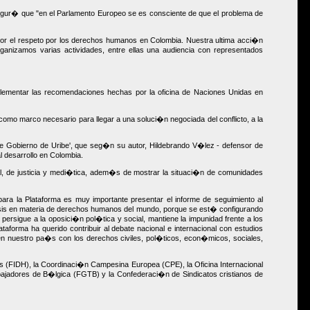
asegur� que "en el Parlamento Europeo se es consciente de que el problema de
or el respeto por los derechos humanos en Colombia. Nuestra ultima acci�n
ganizamos varias actividades, entre ellas una audiencia con representados
lementar las recomendaciones hechas por la oficina de Naciones Unidas en
mo marco necesario para llegar a una soluci�n negociada del conflicto, a la
 de Gobierno de Uribe', que seg�n su autor, Hildebrando V�lez - defensor de
 desarrollo en Colombia.
cial, de justicia y medi�tica, adem�s de mostrar la situaci�n de comunidades
a la Plataforma es muy importante presentar el informe de seguimiento al
isis en materia de derechos humanos del mundo, porque se est� configurando
rsigue a la oposici�n pol�tica y social, mantiene la impunidad frente a los
orma ha querido contribuir al debate nacional e internacional con estudios
n nuestro pa�s con los derechos civiles, pol�ticos, econ�micos, sociales,
 (FIDH), la Coordinaci�n Campesina Europea (CPE), la Oficina Internacional
jadores de B�lgica (FGTB) y la Confederaci�n de Sindicatos cristianos de