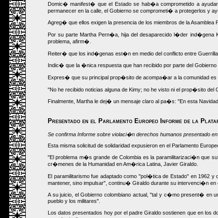
Domic� manifest� que el Estado se hab�a comprometido a ayudarlo
permanecer en la calle, el Gobierno se comprometi� a protegerlos y ay
Agreg� que ellos exigen la presencia de los miembros de la Asamblea Pe
Por su parte Martha Pern�a, hija del desaparecido l�der ind�gena 
problema, afirm�.
Reiter� que los ind�genas est�n en medio del conflicto entre Guerrilla
Indic� que la �nica respuesta que han recibido por parte del Gobierno 
Expres� que su principal prop�sito de acompa�ar a la comunidad es pr
"No he recibido noticias alguna de Kimy; no he visto ni el prop�sito del
Finalmente, Martha le dej� un mensaje claro al pa�s: "En esta Navidad 
Presentado en el Parlamento Europeo Informe de la Plat
Se confirma Informe sobre violaci�n derechos humanos presentado en
Esta misma solicitud de solidaridad expusieron en el Parlamento Euro
"El problema m�s grande de Colombia es la paramilitarizaci�n que sufr
cr�menes de la Humanidad en Am�rica Latina, Javier Giraldo.
El paramilitarismo fue adaptado como "pol�tica de Estado" en 1962 y 
mantener, sino impulsar", continu� Giraldo durante su intervenci�n e
A su juicio, el Gobierno colombiano actual, "tal y c�mo present� en 
pueblo y los militares".
Los datos presentados hoy por el padre Giraldo sostienen que en los 