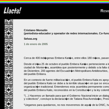
Resi
Cristiano Morsolin
(periodista-educador y operador de redes internacionales. Co-fu
Selvas.org
1 de enero de 2005
Cerca de 400 ind�genas Embera-Kat�o, entre ellos 180 ni�os, pasaron 
Desde el d�a 25 de octubre el pueblo Embera Kat�o perteneciente a lo
ciudad de Monter�a, asamblea que posteriormente y debido a la falta de i
de Diciembre, 200 agentes del Escuadr�n Metropolitano Antidisturbios, 
del pueblo Embera.
En un contexto de fuerte militarizaci�n, el pueblo Embera Katia es ap
del pueblo Embera Katio se debe a la terrible situaci�n en que se en
organizaci�n tradicional. Entendemos esta asamblea permanente como un
del pueblo Embera Katio, reconocidos en la Constituci�n y la ley colom
"(...) Hacemos un llamado para que el Gobierno Nacional inicie un dia
y colectivos", concluye la declaraci�n de Tatiana Roa Avenda�o, Pre
"Llegamos para quedarnos, no nos moveremos de aqu� de la ONIC, hast