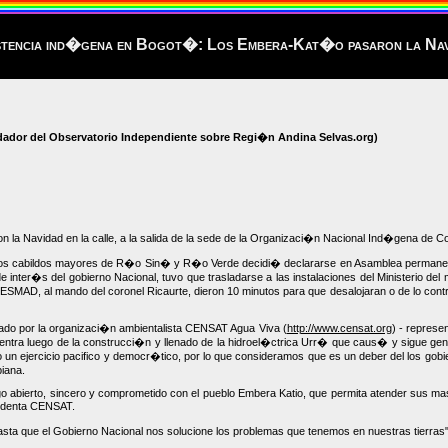
stencia ind�gena en Bogot�: Los Embera-Kat�o pasaron la Navi
ndador del Observatorio Independiente sobre Regi�n Andina Selvas.org)
la Navidad en la calle, a la salida de la sede de la Organizaci�n Nacional Ind�gena de C
s cabildos mayores de R�o Sin� y R�o Verde decidi� declararse en Asamblea permanente e in
nter�s del gobierno Nacional, tuvo que trasladarse a las instalaciones del Ministerio del me
ESMAD, al mando del coronel Ricaurte, dieron 10 minutos para que desalojaran o de lo cont
oyado por la organizaci�n ambientalista CENSAT Agua Viva (
http://www.censat.org
) - represe
cuentra luego de la construcci�n y llenado de la hidroel�ctrica Urr� que caus� y sigue 
 ejercicio pacifico y democr�tico, por lo que consideramos que es un deber del los gobier
biana.
logo abierto, sincero y comprometido con el pueblo Embera Katio, que permita atender sus m
sidenta CENSAT.
a que el Gobierno Nacional nos solucione los problemas que tenemos en nuestras tierras