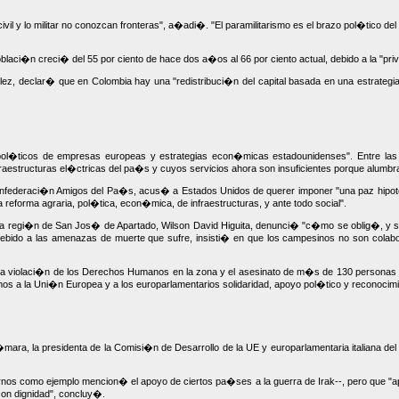
civil y lo militar no conozcan fronteras", a�adi�. "El paramilitarismo es el brazo pol�tico d
laci�n creci� del 55 por ciento de hace dos a�os al 66 por ciento actual, debido a la "priva
V�lez, declar� que en Colombia hay una "redistribuci�n del capital basada en una estrategi
s pol�ticos de empresas europeas y estrategias econ�micas estadounidenses". Entre las
estructuras el�ctricas del pa�s y cuyos servicios ahora son insuficientes porque alumbrar
Confederaci�n Amigos del Pa�s, acus� a Estados Unidos de querer imponer "una paz hipoteca
reforma agraria, pol�tica, econ�mica, de infraestructuras, y ante todo social".
 la regi�n de San Jos� de Apartado, Wilson David Higuita, denunci� "c�mo se oblig�, y se
ido a las amenazas de muerte que sufre, insisti� en que los campesinos no son colabor
iolaci�n de los Derechos Humanos en la zona y el asesinato de m�s de 130 personas de n
imos a la Uni�n Europea y a los europarlamentarios solidaridad, apoyo pol�tico y reconocim
mara, la presidenta de la Comisi�n de Desarrollo de la UE y europarlamentaria italiana del
ternos como ejemplo mencion� el apoyo de ciertos pa�ses a la guerra de Irak--, pero que "a
 con dignidad", concluy�.