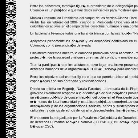
Entre los asistentes, tambi�n figur� el presidente de la delegaci�n p
Colombia es un pol�tico y que hay datos suficientes para mostrara q
Monica Frassoni, co-Presidenta del bloque de los Verdes/Alianza Li
visible fue en febrero del 2004, cuando el Presidente Uribe vino al
colombianos activos en el campo de los derechos humanos y una confe
En la plenaria llevamos todos una bufanda blanca con la inscripci�n "Paz 
Apoyamos plenamente los an�lisis y las demandas contenidos en el 
Colombia, como precondici�n de ayuda.
Finalmente hacemos nuestra la campana promovida por la Asamblea Perm
protecci�n de la sociedad civil que sufre mas del conflicto y una liber
Tras la participaci�n de los asistentes, tuvo lugar una breve presen
derechos humanos de la organizaci�n CENSAT, servir� para orientar me
Entre los objetivos del escritor figura el que se permita ubicar el s
espec�ficas con sus carencias y reivindicaciones.
Desde su oficina en Bogot�, Natalia Paredes - secretaria de la Pla
gobierno colombiano respecto a la orientaci�n de sus pol�ticas publi
un r�gimen pol�tico de concentraci�n del poder en el Presidente que 
cr�menes de lesa humanidad y establece pol�ticas econ�micas que prof
acad�micos y de las organizaciones sociales, serios y sustentados 
culturales, y con los derechos de los afro descendientes, los j�venes, l
El encuentro fue organizado por la Plataforma Colombiana de Derecho
de derechos Humanos Acci�n Colombia (OIDHACO), el Comit� Ingrid B
B�lgica (CSC).