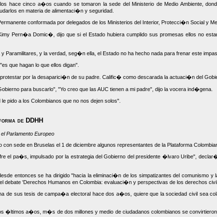
s hace cinco a�os cuando se tomaron la sede del Ministerio de Medio Ambiente, dond
udarlos en materia de alimentaci�n y seguridad.
rmanente conformada por delegados de los Ministerios del Interior, Protecci�n Social y Me
Kimy Pern�a Domic�, dijo que si el Estado hubiera cumplido sus promesas ellos no est
 y Paramilitares, y la verdad, seg�n ella, el Estado no ha hecho nada para frenar este impa
"es que hagan lo que ellos digan".
otestar por la desaparici�n de su padre. Calific� como descarada la actuaci�n del Gobie
 Gobierno para buscarlo", "Yo creo que las AUC tienen a mi padre", dijo la vocera ind�gena.
le pido a los Colombianos que no nos dejen solos".
aforma de DDHH
 el Parlamento Europeo
peo con sede en Bruselas el 1 de diciembre algunos representantes de la Plataforma Colom
e el pa�s, impulsado por la estrategia del Gobierno del presidente �lvaro Uribe", declar�
desde entonces se ha dirigido "hacia la eliminaci�n de los simpatizantes del comunismo y 
n el debate 'Derechos Humanos en Colombia: evaluaci�n y perspectivas de los derechos civ
una de sus tesis de campa�a electoral hace dos a�os, quiere que la sociedad civil sea col
dos �ltimos a�os, m�s de dos millones y medio de ciudadanos colombianos se convirtieron