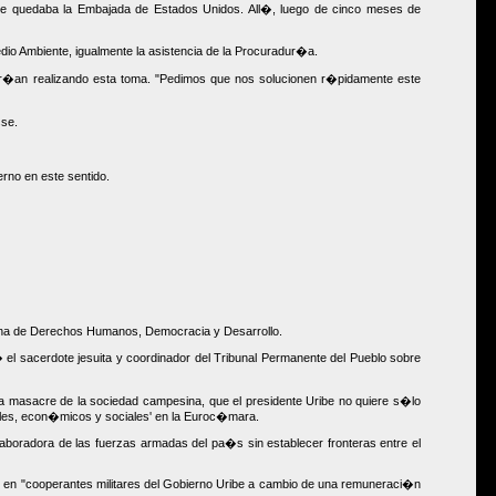
e quedaba la Embajada de Estados Unidos. All�, luego de cinco meses de
dio Ambiente, igualmente la asistencia de la Procuradur�a.
ar�an realizando esta toma. "Pedimos que nos solucionen r�pidamente este
sse.
rno en este sentido.
biana de Derechos Humanos, Democracia y Desarrollo.
 el sacerdote jesuita y coordinador del Tribunal Permanente del Pueblo sobre
la masacre de la sociedad campesina, que el presidente Uribe no quiere s�lo
iles, econ�micos y sociales' en la Euroc�mara.
aboradora de las fuerzas armadas del pa�s sin establecer fronteras entre el
 en "cooperantes militares del Gobierno Uribe a cambio de una remuneraci�n