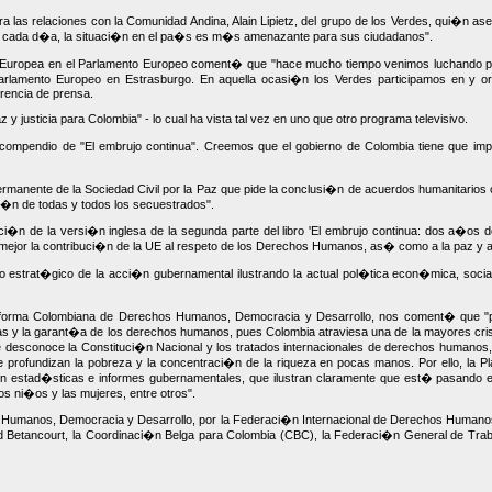
ara las relaciones con la Comunidad Andina, Alain Lipietz, del grupo de los Verdes, qui�n 
ue cada d�a, la situaci�n en el pa�s es m�s amenazante para sus ciudadanos".
bre Europea en el Parlamento Europeo coment� que "hace mucho tiempo venimos luchando p
 Parlamento Europeo en Estrasburgo. En aquella ocasi�n los Verdes participamos en y or
rencia de prensa.
y justicia para Colombia" - lo cual ha vista tal vez en uno que otro programa televisivo.
compendio de "El embrujo continua". Creemos que el gobierno de Colombia tiene que imp
anente de la Sociedad Civil por la Paz que pide la conclusi�n de acuerdos humanitarios co
aci�n de todas y todos los secuestrados".
taci�n de la versi�n inglesa de la segunda parte del libro 'El embrujo continua: dos a�os
jor la contribuci�n de la UE al respeto de los Derechos Humanos, as� como a la paz y al
entido estrat�gico de la acci�n gubernamental ilustrando la actual pol�tica econ�mica, so
taforma Colombiana de Derechos Humanos, Democracia y Desarrollo, nos coment� que "par
cas y la garant�a de los derechos humanos, pues Colombia atraviesa una de la mayores cr
desconoce la Constituci�n Nacional y los tratados internacionales de derechos humanos, pe
undizan la pobreza y la concentraci�n de la riqueza en pocas manos. Por ello, la Plataf
en estad�sticas e informes gubernamentales, que ilustran claramente que est� pasando e
os ni�os y las mujeres, entre otros".
s Humanos, Democracia y Desarrollo, por la Federaci�n Internacional de Derechos Humanos
etancourt, la Coordinaci�n Belga para Colombia (CBC), la Federaci�n General de Traba