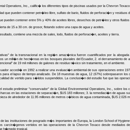
l Operations, Inc., calific� los diferentes tipos de piscinas usados por la Chevron Texaco
ad que pueden contener petr�leo libre, sulfato de bario, fluidos de perforaci�n y residuos 
ue pueden contener entre 5% y 40% de aceites libres, desechos de petr�leo y otros fluid
rta de 15 a 30 cm. de grosor, flotando sobre una capa de agua y aceites.
ultado, contiene una mezcla de sales, lodo, fluidos de perforaci�n, aceites y tierra.
vas" de la transnacional en la regi�n amaz�nica fueron cuantificados por la abogada a
os un mill�n de hect�reas en los bosques pluviales del Ecuador, 2. el derramamiento de a
encional" de 19 mil millones de galones de residuo t�xico sin tratamiento, en el ambiente.
ecuador accedi� en 1992 a realizar una evaluaci�n ambiental de sus operaciones entre 1973
s para el lapso de tiempo analizado. De 18 muestras de agua, 12 (67%) sobrepasaron los cr
e calidad de vertido para s�lidos suspendidos. La conclusi�n del estudio fue que las oper
el estudio preliminar "conservador" de la Global Environmental Operations, Inc., sobre los
 charcas en las estaciones de separaci�n, $US 183 millones; 3. la remediaci�n de aguas su
pieza de alrededor de 11.95 millones de metros c�bicos de agua contaminada, $US 2.026 mil m
 de las instituciones de posgrado m�s importantes de Europa, la London School of Hygiene a
 los carcin�genos vertidos en las operaciones de la Chevron Texaco desde mediados de
ue h�medo tropical.