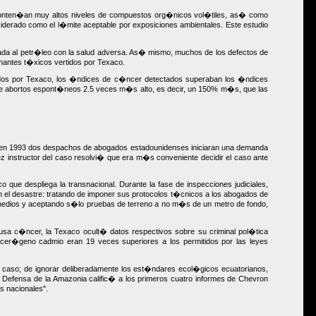
o conten�an muy altos niveles de compuestos org�nicos vol�tiles, as� como
erado como el l�mite aceptable por exposiciones ambientales. Este estudio
ada al petr�leo con la salud adversa. As� mismo, muchos de los defectos de
inantes t�xicos vertidos por Texaco.
ruidos por Texaco, los �ndices de c�ncer detectados superaban los �ndices
 de abortos espont�neos 2.5 veces m�s alto, es decir, un 150% m�s, que las
e en 1993 dos despachos de abogados estadounidenses iniciaran una demanda
 instructor del caso resolvi� que era m�s conveniente decidir el caso ante
ue despliega la transnacional. Durante la fase de inspecciones judiciales,
en el desastre: tratando de imponer sus protocolos t�cnicos a los abogados de
romedios y aceptando s�lo pruebas de terreno a no m�s de un metro de fondo,
usa c�ncer, la Texaco ocult� datos respectivos sobre su criminal pol�tica
ncer�geno cadmio eran 19 veces superiores a los permitidos por las leyes
el caso; de ignorar deliberadamente los est�ndares ecol�gicos ecuatorianos,
e Defensa de la Amazonia calific� a los primeros cuatro informes de Chevron
s nacionales".