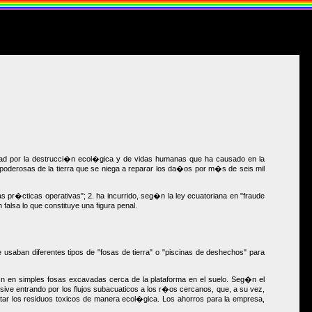
lidad por la destrucci�n ecol�gica y de vidas humanas que ha causado en la
poderosas de la tierra que se niega a reparar los da�os por m�s de seis mil
 pr�cticas operativas"; 2. ha incurrido, seg�n la ley ecuatoriana en "fraude
alsa lo que constituye una figura penal.
saban diferentes tipos de "fosas de tierra" o "piscinas de deshechos" para
 en simples fosas excavadas cerca de la plataforma en el suelo. Seg�n el
usive entrando por los flujos subacuaticos a los r�os cercanos, que, a su vez,
tar los residuos toxicos de manera ecol�gica. Los ahorros para la empresa,