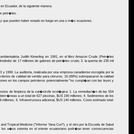
 en Ecuador, de la siguiente manera.
de petr�leo.
os y que pueden haber estado en fuego en una o m�s ocasiones.
mbientalista Judith Kimerling en 1991, en el libro Amazon Crude (Petr�leo
lrededor de 17 millones de galones de petr�leo crudo; 3. la quema de 235 mil
 y 1990. La auditoria, realizada por una empresa canadiense escogida por la
iterios de calidad de vertido para cloruros; 16 (89%) sobrepasaron la calidad
aciones en los campos petroleros potencialmente "no cumpl�an con las leyes y
 costos de limpieza de la cat�strofe ecol�gica: 1. La remediaci�n de las 554
bterr�neas a un total de 627 piscinas, $US 190 millones; 4. Sedimentos de los
illones; 6. Infraestructura adicional, $US 140 millones. Costo estimado total:
nd Tropical Medicine ("Informe Yana Curi"), y el otro por la Escuela de Salud
 los a�os setenta en el oriente ecuatoriano podr�an tener consecuencias