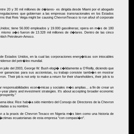
tre 20 y 30 mil millones de d�lares- es dirigida desde Miami por el abogado
regulaciones que gobiernan a las empresas transnacionales en los Estados
s that Reis Veiga might be causing ChevronTexaco to run afoul of corporate
nidos; tiene 56.000 empleados y 19.000 gasolineras; opera en m�s de 180
l mismo a�o fueron de 13.328 mil millones de d�lares. Dentro de las cinco
ritish Petroleum-Amoco.
e Estados Unidos, en la cual las corporaciones energ�ticas son intocables
unidense del petr�leo mundial.
n julio del 2003, George W. Bush elogi� c�lidamente a O'Reilly, diciendo que
acer ganancias para sus accionistas, su trabajo consiste tambi�n en mostrar
n. Their job is not only to make a return for their shareholders, their job is to
ar responsabilidades econ�micas y sociales m�s amplias... a fin de crear un
ive-year plans and investment strategies. It's about accepting broader economic
prosperity.
buena idea: Rice hab�a sido miembro del Consejo de Directores de la Chevron
eladas a su nombre.
an a la praxis de Chevron Texaco en Nigeria m�s bien como una historia de
 v�ctimas ecuatorianas de esta empresa "con compasi�n".