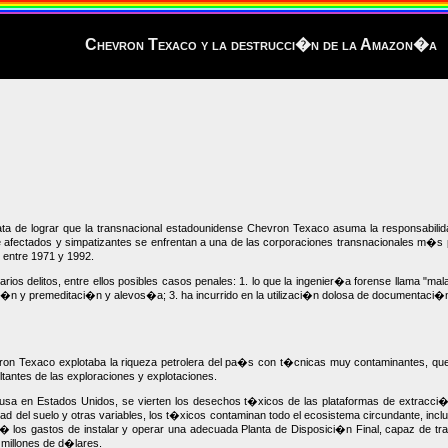
Chevron Texaco y la destrucci�n de la Amazon�a
 trata de lograr que la transnacional estadounidense Chevron Texaco asuma la responsabi
 afectados y simpatizantes se enfrentan a una de las corporaciones transnacionales m�s 
 entre 1971 y 1992.
 delitos, entre ellos posibles casos penales: 1. lo que la ingenier�a forense llama "malas
n y premeditaci�n y alevos�a; 3. ha incurrido en la utilizaci�n dolosa de documentaci�n f
n Texaco explotaba la riqueza petrolera del pa�s con t�cnicas muy contaminantes, que u
antes de las exploraciones y explotaciones.
a en Estados Unidos, se vierten los desechos t�xicos de las plataformas de extracci�n
ad del suelo y otras variables, los t�xicos contaminan todo el ecosistema circundante, incl
 los gastos de instalar y operar una adecuada Planta de Disposici�n Final, capaz de tra
 millones de d�lares.