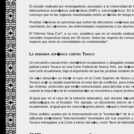
El estudio realizado por investigadores asociados a la Universidad 
hidrocarburos arom�ticos polic�clicos (HAP) y carcinog�nicos. En lo
concluye que en las regiones muestreadas existe un l�mite de riesgo e
Pruebas cl�nicas en personas que sufren de afecciones cut�neas pato
nacimiento, los c�nceres, las enfermedades respiratorias y los aborto
El "Informe Yana Curi", a su vez, establece que en un estudio real
normales respectivos hasta por 30 veces. Sobre las mujeres de comun
mujeres que viven en comunidades no contaminadas".
La demanda jur�dica contra Texaco
Un encuentro casual entre cient�ficos ecuatorianos y abogados estad
judicial contra Texaco en una Corte Federal de Nueva York, por da�o
una corte ecuatoriana, bajo el argumento de que las pruebas estaban 
Un a�o despu�s se inici� el caso en la Corte Superior de Nueva Loja
Texaco us� su amplia experiencia en este tipo de conflictos, para evit
las victimas; protocolos que est�n estructurados para derrotar a las
cuando la mayor�a de la contaminaci�n se encuentra a mayor profund
Al igual que en el caso de la industria tabacalera, que durante d�c
antiecol�gica en el Ecuador. Por ejemplo, un documento interno de
ecuatorianas, al igual que los cancer�genos plomo, n�quel y fenol que
Otros ardides usados por la transnacional son la "inundaci�n" de la 
utilizando est�ndares "internacionales" inventados por sus expertos 
Texaco entregados a la Corte a inicios del a�o, como "lleno de falseda