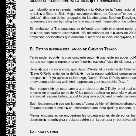
30.000 afectados contra la tiran�a transnacional
La multimillonaria estrategia medi�tica y jur�dica de la Transnacion
brasile�o Ricardo Reis Veiga, exvicepresidente de ChevronTexaco pa
Unidos", dice uno de los abogados de los afectados, Stephen Donziger,
governance issues by hiding the true nature and magnitude of this potent
Sin embargo, la Transnacional se defiende con todo el enorme pode
pa�ses; sus ventas alcanzaron 143 mil millones de d�lares en 2004,
empresas occidentales que dominan el mercado mundial energ�tico, Ch
El Estado imperialista, amigo de Chevron Texaco
Tanto poder econ�mico se convierte autom�ticamente en poder pol�ti
porque su negocio representa un "inter�s nacional" vital del sistema, y 
De ah� que no sorprende, que Dave O'Reilly, el presidente de Chevron 
"Dave O'Reilly entiende la definici�n de la responsabilidad corporat
compasi�n. Y yo aprecio tu liderazgo, Dave":
Dave O'Reilly understands
show compassion as well. And I appreciate your leadership, Dave.
Bush respondi� de esa manera a un discurso de O'Reilly, en el cual e
entorno en el cual la gente de Africa puede realizar su potencial y alca
and social responsibilities...about forging new public and private partner
Bush iba acompa�ado por la nueva "dama de hierro" del imperialismo o
Texaco durante nueve a�os, obviamente con tanto �xito y encanto, q
Menos entusiastas se encuentran las organizaciones de derechos hum
destrucci�n ecol�gica y colaboraci�n con la corrupta y represiva po
La batalla final