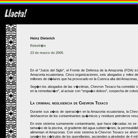
Heinz Dieterich
Rebeli�n
23 de marzo de 2005
En el "Juicio del Siglo", el Frente de Defensa de la Amazonia (FDA)
Amazonia ecuatoriana. Cinco organizaciones, seis abogados y miles de
millones de d�lares que ha provocado en la Cuenca alta del Amazonas,
Seg�n los abogados de las v�ctimas, Chevron Texaco ha cometido varios
en la remediaci�n", al actuar con "enga�o doloso", sospecha de colusi�
La criminal negligencia de Chevron Texaco
Durante sus a�os de operaci�n en la Amazonia ecuatoriana, la Chevro
deshacerse de los contaminantes qu�micos y residuos petroleros result
En este sistema sumamente contaminante, que hace d�cadas no se us
tama�o de la piscina, el gradiente del agua subterr�neo, la permeabilid
alimentan el Amazonas. Con este sistema la Chevron Texaco se ahorr�
seg�n los c�lculos de los querellantes, ascienden a alrededor de 4 mil