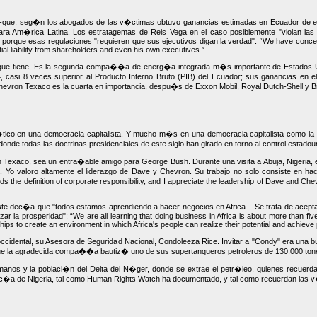
al -que, seg�n los abogados de las v�ctimas obtuvo ganancias estimadas en Ecuador de en
ra Am�rica Latina. Los estratagemas de Reis Vega en el caso posiblemente "violan las 
 porque esas regulaciones "requieren que sus ejecutivos digan la verdad":
We have concern
ial liability from shareholders and even his own executives.
r que tiene. Es la segunda compa��a de energ�a integrada m�s importante de Estados U
 casi 8 veces superior al Producto Interno Bruto (PIB) del Ecuador; sus ganancias en e
evron Texaco es la cuarta en importancia, despu�s de Exxon Mobil, Royal Dutch-Shell y B
co en una democracia capitalista. Y mucho m�s en una democracia capitalista como la d
donde todas las doctrinas presidenciales de este siglo han girado en torno al control estado
Texaco, sea un entra�able amigo para George Bush. Durante una visita a Abuja, Nigeria, e
iva. Yo valoro altamente el liderazgo de Dave y Chevron. Su trabajo no solo consiste en h
 the definition of corporate responsibility, and I appreciate the leadership of Dave and Chevro
ste dec�a que "todos estamos aprendiendo a hacer negocios en Africa... Se trata de acept
nzar la prosperidad":
We are all learning that doing business in Africa is about more than f
ships to create an environment in which Africa's people can realize their potential and achieve 
ccidental, su Asesora de Seguridad Nacional, Condoleeza Rice. Invitar a "Condy" era una 
ue la agradecida compa��a bautiz� uno de sus supertanqueros petroleros de 130.000 ton
anos y la poblaci�n del Delta del N�ger, donde se extrae el petr�leo, quienes recuerd
lic�a de Nigeria, tal como Human Rights Watch ha documentado, y tal como recuerdan las