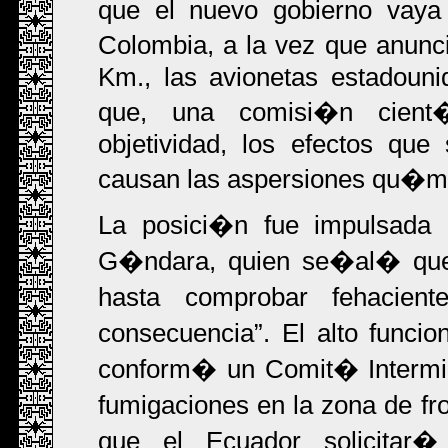
que el nuevo gobierno vaya a
Colombia, a la vez que anunc
Km., las avionetas estadoun
que, una comisi�n cient�f
objetividad, los efectos qu
causan las aspersiones qu�m
La posici�n fue impulsada p
G�ndara, quien se�al� que
hasta comprobar fehacie
consecuencia
. El alto funci
conform� un Comit� Interminis
fumigaciones en la zona de 
que el Ecuador solicitar�