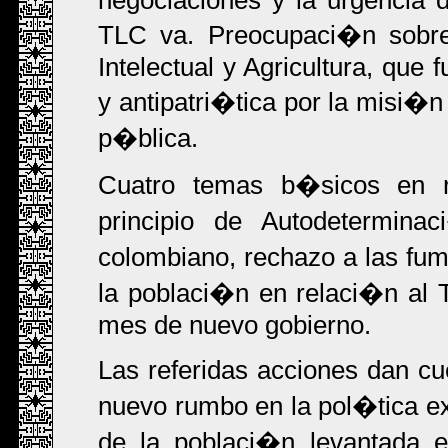
negociaciones y la urgencia d
TLC va. Preocupaci�n sobre
Intelectual y Agricultura, que
y antipatri�tica por la misi�n
p�blica.
Cuatro temas b�sicos en r
principio de Autodeterminac
colombiano, rechazo a las fum
la poblaci�n en relaci�n al 
mes de nuevo gobierno.
Las referidas acciones dan cu
nuevo rumbo en la pol�tica ex
de la poblaci�n levantada e