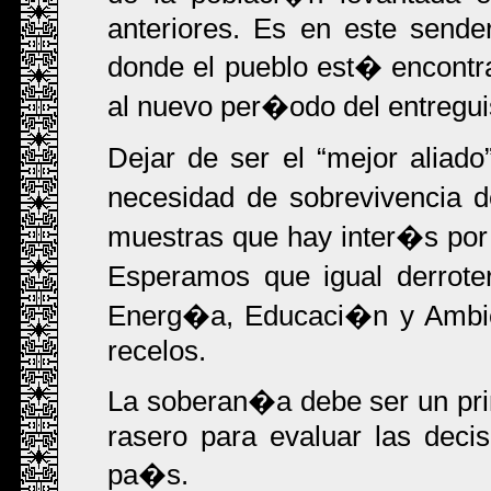
anteriores. Es en este sender
donde el pueblo est� encontr
al nuevo per�odo del entreguis
Dejar de ser el
mejor aliado
necesidad de sobrevivencia 
muestras que hay inter�s por r
Esperamos que igual derrote
Energ�a, Educaci�n y Ambien
recelos.
La soberan�a debe ser un princ
rasero para evaluar las decis
pa�s.