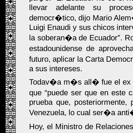
llevar adelante su proceso
democr�tico, dijo Mario Ale
Luigi Enaudi y sus chicos inte
la soberan�a de Ecuador
. R
estadounidense de aprovecha
futuro, aplicar la Carta Demo
a sus intereses.
Todav�a m�s all� fue el ex c
que
puede ser que en este
prueba que, posteriormente, 
Venezuela, lo cual ser�a anti
Hoy, el Ministro de Relaciones