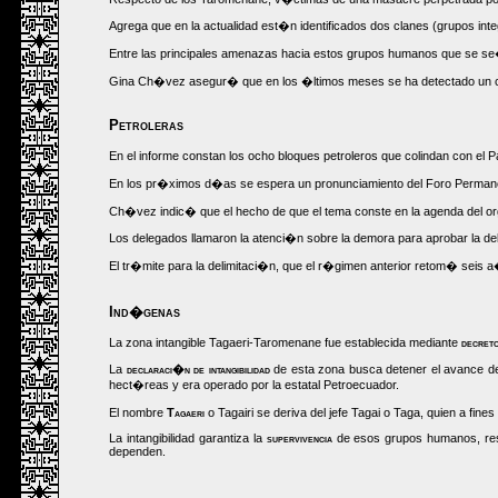
Agrega que en la actualidad est�n identificados dos clanes (grupos int
Entre las principales amenazas hacia estos grupos humanos que se se
Gina Ch�vez asegur� que en los �ltimos meses se ha detectado un ca
Petroleras
En el informe constan los ocho bloques petroleros que colindan con el 
En los pr�ximos d�as se espera un pronunciamiento del Foro Permane
Ch�vez indic� que el hecho de que el tema conste en la agenda del orga
Los delegados llamaron la atenci�n sobre la demora para aprobar la del
El tr�mite para la delimitaci�n, que el r�gimen anterior retom� seis a
Ind�genas
La zona intangible Tagaeri-Taromenane fue establecida mediante
decreto
La
declaraci�n de intangibilidad
de esta zona busca detener el avance de l
hect�reas y era operado por la estatal Petroecuador.
El nombre
Tagaeri
o Tagairi se deriva del jefe Tagai o Taga, quien a fi
La intangibilidad garantiza la
supervivencia
de esos grupos humanos, resp
dependen.