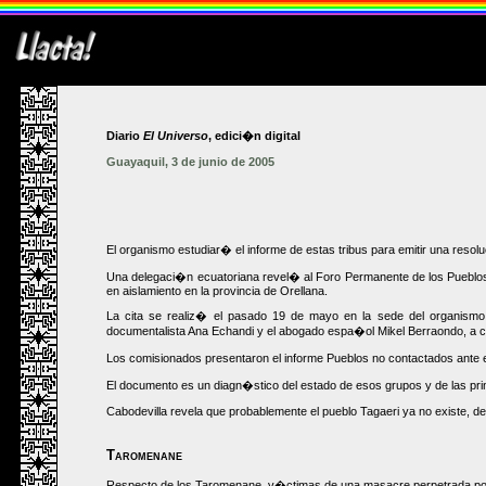
Diario
El Universo
, edici�n digital
Guayaquil, 3 de junio de 2005
El organismo estudiar� el informe de estas tribus para emitir una reso
Una delegaci�n ecuatoriana revel� al Foro Permanente de los Puebl
en aislamiento en la provincia de Orellana.
La cita se realiz� el pasado 19 de mayo en la sede del organismo 
documentalista Ana Echandi y el abogado espa�ol Mikel Berraondo, a ca
Los comisionados presentaron el informe Pueblos no contactados ante e
El documento es un diagn�stico del estado de esos grupos y de las prin
Cabodevilla revela que probablemente el pueblo Tagaeri ya no existe,
Taromenane
Respecto de los Taromenane, v�ctimas de una masacre perpetrada por