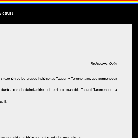
la ONU
Redacci�n Quito
a situaci�n de los grupos ind�genas Tagaeri y Taromenane, que permanecen
a para la delimitaci�n del territorio intangible Tagaeri-Taromenane, la
villa.
 desaparecido tambi�n por enfermedades contagiosas.