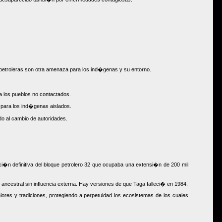
s petroleras son otra amenaza para los ind�genas y su entorno.
a los pueblos no contactados.
 para los ind�genas aislados.
do al cambio de autoridades.
aci�n definitiva del bloque petrolero 32 que ocupaba una extensi�n de 200 mil
 ancestral sin influencia externa. Hay versiones de que Taga falleci� en 1984.
es y tradiciones, protegiendo a perpetuidad los ecosistemas de los cuales