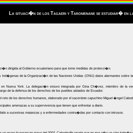
La situaci�n de los Tagaeri y Taromenane se estudiar� en 
luci�n dirigida al Gobierno ecuatoriano para que tome medidas de protecci�n.
os Ind�genas de la Organizaci�n de las Naciones Unidas (ONU) datos alarmantes sobre l
en Nueva York. La delegaci�n estuvo integrada por Gina Ch�vez, miembro de la veedur�
rgo de la defensa de los derechos de los pueblos aislados de Ecuador.
l reto de los derechos humanos, elaborado por el sacerdote capuchino Miguel �ngel Cabode
cipales amenazas a su supervivencia que tienen que enfrentar a diario.
 debido a sucesivas matanzas y a enfermedades contra�das por contacto con intrusos.
 un grupo huaorani en mayo del 2003, Cabodevilla revela que en ese a�o un clan habr�a