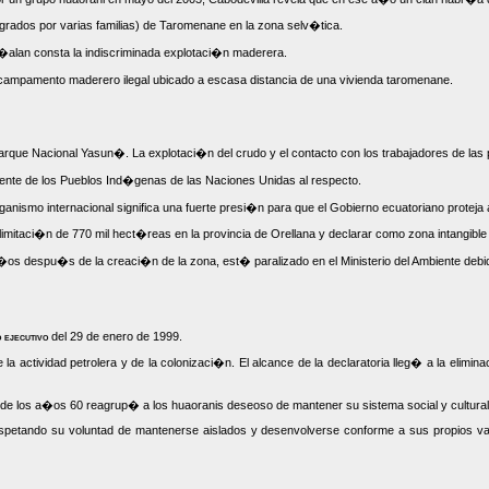
egrados por varias familias) de Taromenane en la zona selv�tica.
�alan consta la indiscriminada explotaci�n maderera.
mpamento maderero ilegal ubicado a escasa distancia de una vivienda taromenane.
Parque Nacional Yasun�. La explotaci�n del crudo y el contacto con los trabajadores de la
nte de los Pueblos Ind�genas de las Naciones Unidas al respecto.
nismo internacional significa una fuerte presi�n para que el Gobierno ecuatoriano proteja 
imitaci�n de 770 mil hect�reas en la provincia de Orellana y declarar como zona intangible
�os despu�s de la creaci�n de la zona, est� paralizado en el Ministerio del Ambiente debi
 ejecutivo
del 29 de enero de 1999.
a actividad petrolera y de la colonizaci�n. El alcance de la declaratoria lleg� a la elimin
nes de los a�os 60 reagrup� a los huaoranis deseoso de mantener su sistema social y cultural
etando su voluntad de mantenerse aislados y desenvolverse conforme a sus propios valor