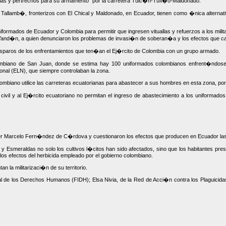
allas y pertrechos para su armamento" por la carretera Tulc�n-Tufi�o-Maldonado.
y Tallamb�, fronterizos con El Chical y Maldonado, en Ecuador, tienen como �nica alternat
uniformados de Ecuador y Colombia para permitir que ingresen vituallas y refuerzos a los mil
and�n, a quien denunciaron los problemas de invasi�n de soberan�a y los efectos que cau
sparos de los enfrentamientos que ten�an el Ej�rcito de Colombia con un grupo armado.
mbiano de San Juan, donde se estima hay 100 uniformados colombianos enfrent�ndose 
nal (ELN), que siempre controlaban la zona.
lombiano utilice las carreteras ecuatorianas para abastecer a sus hombres en esta zona, por
ivil y al Ej�rcito ecuatoriano no permitan el ingreso de abastecimiento a los uniformad
iller Marcelo Fern�ndez de C�rdova y cuestionaron los efectos que producen en Ecuador las
smeraldas no solo los cultivos l�citos han sido afectados, sino que los habitantes prese
los efectos del herbicida empleado por el gobierno colombiano.
a militarizaci�n de su territorio.
al de los Derechos Humanos (FIDH); Elsa Nivia, de la Red de Acci�n contra los Plaguicid