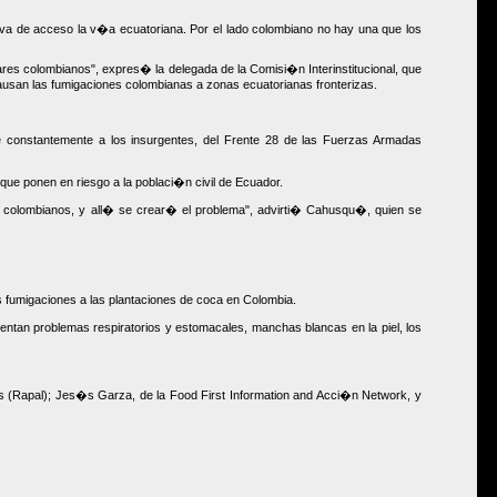
iva de acceso la v�a ecuatoriana. Por el lado colombiano no hay una que los
itares colombianos", expres� la delegada de la Comisi�n Interinstitucional, que
san las fumigaciones colombianas a zonas ecuatorianas fronterizas.
constantemente a los insurgentes, del Frente 28 de las Fuerzas Armadas
que ponen en riesgo a la poblaci�n civil de Ecuador.
os colombianos, y all� se crear� el problema", advirti� Cahusqu�, quien se
 fumigaciones a las plantaciones de coca en Colombia.
ntan problemas respiratorios y estomacales, manchas blancas en la piel, los
as (Rapal); Jes�s Garza, de la Food First Information and Acci�n Network, y