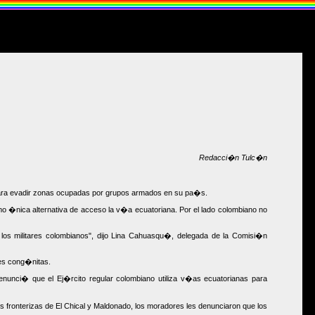
Redacci�n Tulc�n
 para evadir zonas ocupadas por grupos armados en su pa�s.
mo �nica alternativa de acceso la v�a ecuatoriana. Por el lado colombiano no
a los militares colombianos", dijo Lina Cahuasqu�, delegada de la Comisi�n
nes cong�nitas.
denunci� que el Ej�rcito regular colombiano utiliza v�as ecuatorianas para
 fronterizas de El Chical y Maldonado, los moradores les denunciaron que los