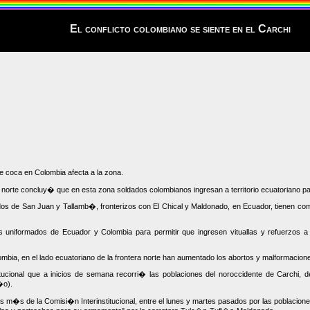
El conflicto colombiano se siente en el Carchi
e coca en Colombia afecta a la zona.
 norte concluy� que en esta zona soldados colombianos ingresan a territorio ecuatoriano
ados de San Juan y Tallamb�, fronterizos con El Chical y Maldonado, en Ecuador, tienen co
los uniformados de Ecuador y Colombia para permitir que ingresen vituallas y refuerzos 
bia, en el lado ecuatoriano de la frontera norte han aumentado los abortos y malformacio
itucional que a inicios de semana recorri� las poblaciones del noroccidente de Carchi, 
�o).
m�s de la Comisi�n Interinstitucional, entre el lunes y martes pasados por las poblaciones