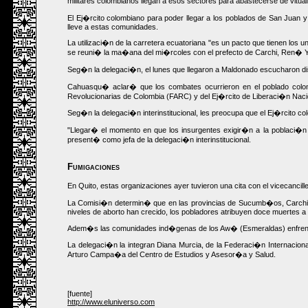
militares colombianos llegan a esos sectores para abastecerse de vitu
El Ej�rcito colombiano para poder llegar a los poblados de San Juan 
lleve a estas comunidades.
La utilizaci�n de la carretera ecuatoriana "es un pacto que tienen los 
se reuni� la ma�ana del mi�rcoles con el prefecto de Carchi, Ren� Y
Seg�n la delegaci�n, el lunes que llegaron a Maldonado escucharon di
Cahuasqu� aclar� que los combates ocurrieron en el poblado colo
Revolucionarias de Colombia (FARC) y del Ej�rcito de Liberaci�n Nacio
Seg�n la delegaci�n interinstitucional, les preocupa que el Ej�rcito co
"Llegar� el momento en que los insurgentes exigir�n a la poblaci�n c
present� como jefa de la delegaci�n interinstitucional.
Fumigaciones
En Quito, estas organizaciones ayer tuvieron una cita con el vicecanc
La Comisi�n determin� que en las provincias de Sucumb�os, Carchi y E
niveles de aborto han crecido, los pobladores atribuyen doce muertes a 
Adem�s las comunidades ind�genas de los Aw� (Esmeraldas) enfrentan l
La delegaci�n la integran Diana Murcia, de la Federaci�n Internacion
Arturo Campa�a del Centro de Estudios y Asesor�a y Salud.
[fuente]
http://www.eluniverso.com