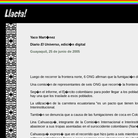
Yaco Mart�nez
Diario
El Universo
, edici�n digital
Guayaquil, 25 de junio de 2005
Luego de recorrer la frontera norte, 6 ONG afirman que la fumigaci�n d
Una comisi�n de representantes de seis ONG que recorri� la frontera
Seg�n el informe, el Ej�rcito colombiano para poder llegar a los pobl
hay una que los traslade a esos poblados.
La utilizaci�n de la carretera ecuatoriana "es un pacto que tienen 
Interinstitucional.
Tambi�n se denuncia que a causa de las fumigaciones de coca en Colom
Lina Cahuasqu�, integrante de la Comisi�n Internacional e Interinst
abastecer a sus tropas asentadas en el suroccidente colombiano (Nari
Cahuasqu� expres� que en el recorrido que hizo junto a seis miembros 