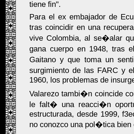
tiene fin".
Para el ex embajador de Ecu
tras coincidir en una recupera
vive Colombia, al se�alar q
gana cuerpo en 1948, tras el
Gaitano y que toma un sent
surgimiento de las FARC y e
1960, los problemas de insurg
Valarezo tambi�n coincide c
le falt� una reacci�n oport
estructurada, desde 1999, f3
no conozco una pol�tica bien e