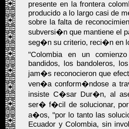
presente en la frontera colo
producido a lo largo casi de m
sobre la falta de reconocimien
subversi�n que mantiene el p
seg�n su criterio, reci�n en 
"Colombia en un comienzo l
bandidos, los bandoleros, los
jam�s reconocieron que efect
ven�a conform�ndose a trav�
insiste C�sar Dur�n, al as
ser� f�cil de solucionar, p
a�os, "por lo tanto las soluc
Ecuador y Colombia, sin invo