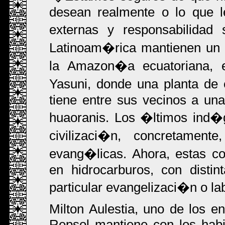
desean realmente o lo que le
externas y responsabilida
Latinoam�rica mantienen un 
la Amazon�a ecuatoriana, 
Yasuni, donde una planta d
tiene entre sus vecinos a un
huaoranis. Los �ltimos ind�
civilizaci�n, concretame
evang�licas. Ahora, estas co
en hidrocarburos, con disti
particular evangelizaci�n o lab
Milton Aulestia, uno de los 
Repsol mantiene con los habit