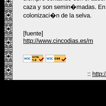
caza y son semin�madas. En to
colonizaci�n de la selva.
[fuente]
http://www.cincodias.es/m
::
http: