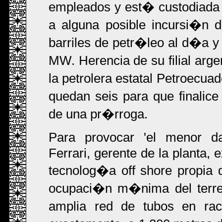
empleados y est� custodiada 
a alguna posible incursi�n 
barriles de petr�leo al d�a y
MW. Herencia de su filial arg
la petrolera estatal Petroecua
quedan seis para que finalice
de una pr�rroga.
Para provocar 'el menor d
Ferrari, gerente de la planta, e
tecnolog�a off shore propia 
ocupaci�n m�nima del terreno
amplia red de tubos en rac