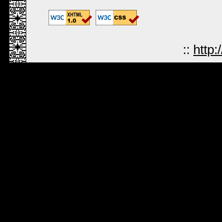
::
http: