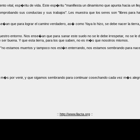
to vital, esp�ritu de vida. Este esp�ritu "manifiesta un dinamismo que apunta hacia un ll
mprobando sus conductas y sus trabajos". Les muestra que los seres son "libres para ha
e�an que para lograr el camino verdadero, as� como Yaya lo hizo, se debe nacer la tierra,
tro entorno. Nos ense�an que para sanar este suelo no se le debe irrespetar, no se le deb
e ser buena. Y que esta tierra, para los que saben, no es m�s que nosotros mismos.
"no estamos muertos y tampoco nos est�n enterrando, nos estamos sembrando para nacer 
s m�s por venir, y que sigamos sembrando para continuar cosechando cada vez m�s aleg
::
http://www.llacta.org
::