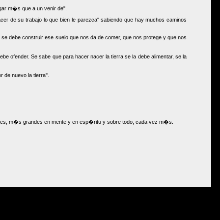
egar m�s que a un venir de".
cer de su trabajo lo que bien le parezca" sabiendo que hay muchos caminos
 se debe construir ese suelo que nos da de comer, que nos protege y que nos
e ofender. Se sabe que para hacer nacer la tierra se la debe alimentar, se la
de nuevo la tierra".
res, m�s grandes en mente y en esp�ritu y sobre todo, cada vez m�s.