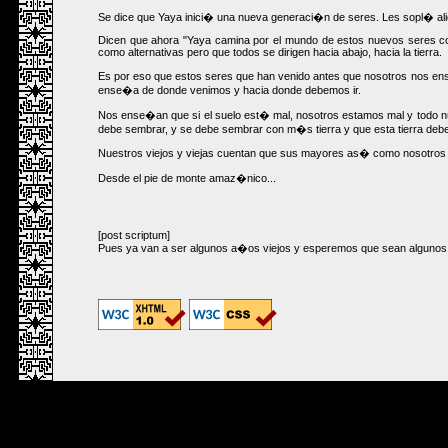
Se dice que Yaya inici� una nueva generaci�n de seres. Les sopl� alien
Dicen que ahora "Yaya camina por el mundo de estos nuevos seres co
como alternativas pero que todos se dirigen hacia abajo, hacia la tierra.
Es por eso que estos seres que han venido antes que nosotros nos ens
ense�a de donde venimos y hacia donde debemos ir.
Nos ense�an que si el suelo est� mal, nosotros estamos mal y todo nues
debe sembrar, y se debe sembrar con m�s tierra y que esta tierra deb
Nuestros viejos y viejas cuentan que sus mayores as� como nosotros 
Desde el pie de monte amaz�nico...
[post scriptum]
Pues ya van a ser algunos a�os viejos y esperemos que sean alguno