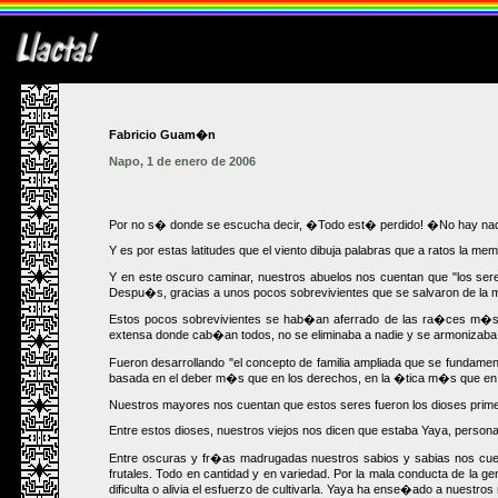
Fabricio Guam�n
Napo, 1 de enero de 2006
Por no s� donde se escucha decir, �Todo est� perdido! �No hay nada qu
Y es por estas latitudes que el viento dibuja palabras que a ratos la memo
Y en este oscuro caminar, nuestros abuelos nos cuentan que "los se
Despu�s, gracias a unos pocos sobrevivientes que se salvaron de la 
Estos pocos sobrevivientes se hab�an aferrado de las ra�ces m�s p
extensa donde cab�an todos, no se eliminaba a nadie y se armonizaba 
Fueron desarrollando "el concepto de familia ampliada que se fundamenta,
basada en el deber m�s que en los derechos, en la �tica m�s que en n
Nuestros mayores nos cuentan que estos seres fueron los dioses prime
Entre estos dioses, nuestros viejos nos dicen que estaba Yaya, persona
Entre oscuras y fr�as madrugadas nuestros sabios y sabias nos cuent
frutales. Todo en cantidad y en variedad. Por la mala conducta de la g
dificulta o alivia el esfuerzo de cultivarla. Yaya ha ense�ado a nuestr