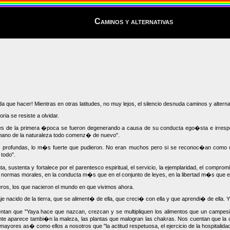
Caminos y alternativas
e hacer! Mientras en otras latitudes, no muy lejos, el silencio desnuda caminos y alterna
ria se resiste a olvidar.
res de la primera �poca se fueron degenerando a causa de su conducta ego�sta e irrespo
mano de la naturaleza todo comenz� de nuevo".
rofundas, lo m�s fuerte que pudieron. No eran muchos pero si se reconoc�an como uno.
todo".
 sustenta y fortalece por el parentesco espiritual, el servicio, la ejemplaridad, el compromi
ormas morales, en la conducta m�s que en el conjunto de leyes, en la libertad m�s que e
ros, los que nacieron el mundo en que vivimos ahora.
je nacido de la tierra, que se aliment� de ella, que creci� con ella y que aprendi� de ella
an que "Yaya hace que nazcan, crezcan y se multipliquen los alimentos que un campesino
ente aparece tambi�n la maleza, las plantas que malogran las chakras. Nos cuentan que la co
os mayores as� como ellos a nosotros que "la actitud respetuosa, el ejercicio de la hospital