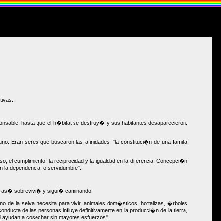
tivas.
nsable, hasta que el h�bitat se destruy� y sus habitantes desaparecieron.
 Eran seres que buscaron las afinidades, "la constituci�n de una familia
so, el cumplimiento, la reciprocidad y la igualdad en la diferencia. Concepci�n
n la dependencia, o servidumbre".
. Y as� sobrevivi� y sigui� caminando.
 de la selva necesita para vivir, animales dom�sticos, hortalizas, �rboles
nducta de las personas influye definitivamente en la producci�n de la tierra,
idad ayudan a cosechar sin mayores esfuerzos".