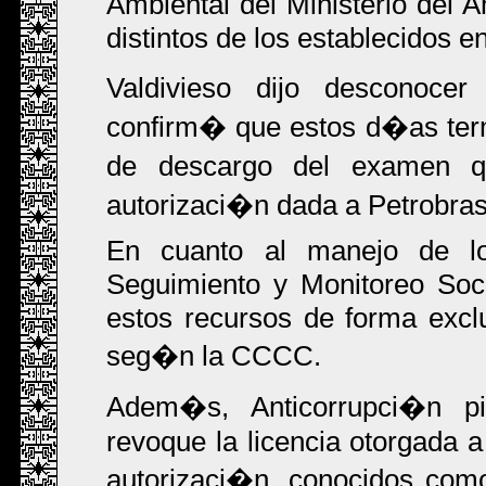
Ambiental del Ministerio del A
distintos de los establecidos en
Valdivieso dijo desconocer
confirm� que estos d�as term
de descargo del examen q
autorizaci�n dada a Petrobras
En cuanto al manejo de l
Seguimiento y Monitoreo Soci
estos recursos de forma exclu
seg�n la CCCC.
Adem�s, Anticorrupci�n pi
revoque la licencia otorgada a
autorizaci�n, conocidos com