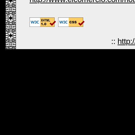
::
http: