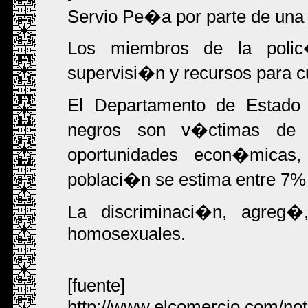
Servio Pe�a por parte de una p
Los miembros de la polic
supervisi�n y recursos para cum
El Departamento de Estado
negros son v�ctimas de 
oportunidades econ�micas
poblaci�n se estima entre 7% y
La discriminaci�n, agreg
homosexuales.
[fuente]
http://www.elcomercio.com/no