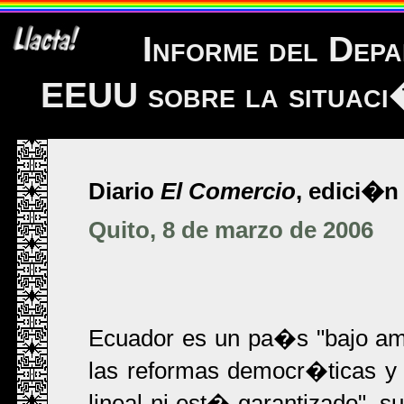
Informe del Depa
EEUU sobre la situac
Diario
El Comercio
, edici�n 
Quito, 8 de marzo de 2006
Ecuador es un pa�s "bajo am
las reformas democr�ticas y
lineal ni est� garantizado", su