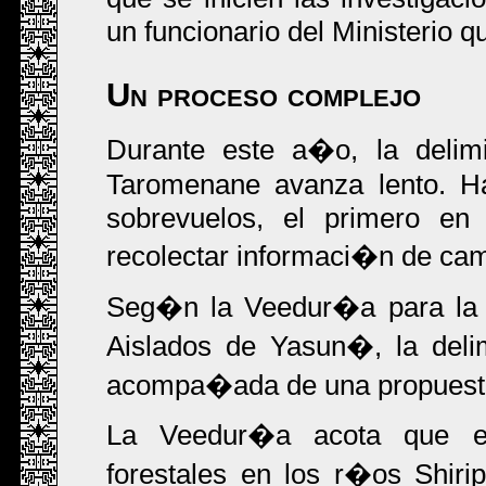
un funcionario del Ministerio q
Un proceso complejo
Durante este a�o, la delimi
Taromenane avanza lento. H
sobrevuelos, el primero e
recolectar informaci�n de ca
Seg�n la Veedur�a para la 
Aislados de Yasun�, la deli
acompa�ada de una propuesta
La Veedur�a acota que es 
forestales en los r�os Shiri