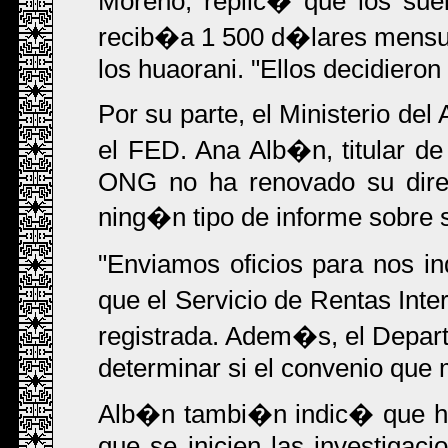
Moreno, replic� que los sue
recib�a 1 500 d�lares mensua
los huaorani. "Ellos decidieron 
Por su parte, el Ministerio de
el FED. Ana Alb�n, titular d
ONG no ha renovado su direc
ning�n tipo de informe sobre 
"Enviamos oficios para nos in
que el Servicio de Rentas Int
registrada. Adem�s, el Depar
determinar si el convenio que 
Alb�n tambi�n indic� que ha
que se inicien las investigac