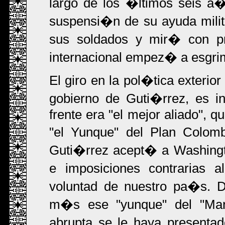
largo de los �ltimos seis 
suspensi�n de su ayuda milit
sus soldados y mir� con pr
internacional empez� a esgri
El giro en la pol�tica exterior
gobierno de Guti�rrez, es i
frente era "el mejor aliado", 
"el Yunque" del Plan Colomb
Guti�rrez acept� a Washingt
e imposiciones contrarias a
voluntad de nuestro pa�s. D
m�s ese "yunque" del "Mart
abrupta se le haya present