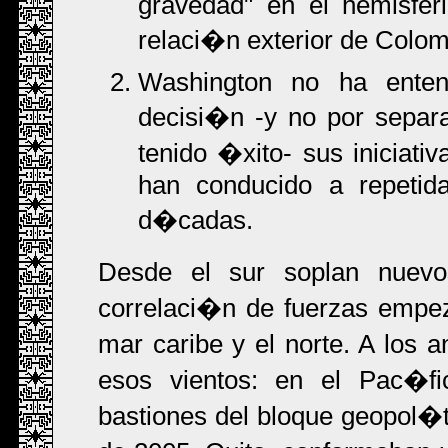
gravedad" en el hemisferio
relaci�n exterior de Colo
Washington no ha enten
decisi�n -y no por separa
tenido �xito- sus iniciativ
han conducido a repetida
d�cadas.
Desde el sur soplan nuevo
correlaci�n de fuerzas empe
mar caribe y el norte. A los
esos vientos: en el Pac�fic
bastiones del bloque geopol�t