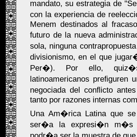
mandato, su estrategia de "S
con la experiencia de reelecc
Menem destinados al fracaso
futuro de la nueva administr
sola, ninguna contrapropues
divisionismo, en el que juga
Per�). Por ello, quiz�
latinoamericanos prefiguren u
negociada del conflicto ant
tanto por razones internas com
Una Am�rica Latina que se p
ser�a la expresi�n m�s e
podr�a ser la muestra de qu