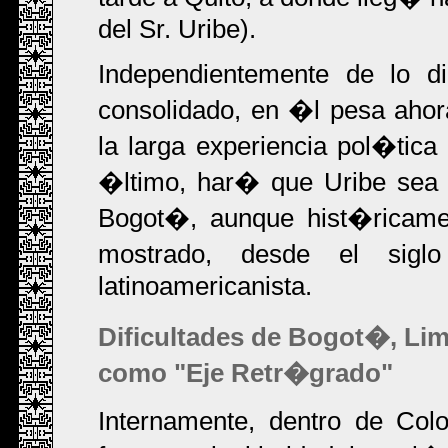
del Sr. Uribe).
Independientemente de lo 
consolidado, en �l pesa ah
la larga experiencia pol�tic
�ltimo, har� que Uribe sea 
Bogot�, aunque hist�ricame
mostrado, desde el siglo
latinoamericanista.
Dificultades de Bogot�, Li
como "Eje Retr�grado"
Internamente, dentro de Col