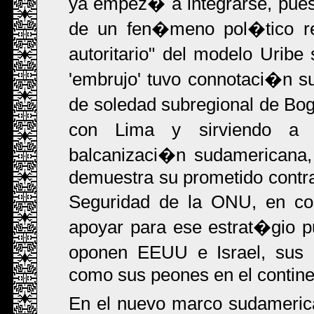
ya empez� a integrarse, pues 
de un fen�meno pol�tico re
autoritario" del modelo Uribe
'embrujo' tuvo connotaci�n su
de soledad subregional de Bog
con Lima y sirviendo a 
balcanizaci�n sudamericana,
demuestra su prometido contr
Seguridad de la ONU, en co
apoyar para ese estrat�gio p
oponen EEUU e Israel, sus al
como sus peones en el contine
En el nuevo marco sudamerica