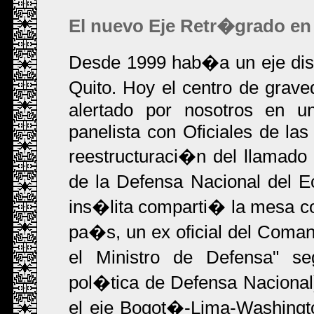
El nuevo Eje Retr�grado en
Desde 1999 hab�a un eje dis
Quito. Hoy el centro de grav
alertado por nosotros en u
panelista con Oficiales de la
reestructuraci�n del llamado 
de la Defensa Nacional del 
ins�lita comparti� la mesa con
pa�s, un ex oficial del Coma
el Ministro de Defensa" 
pol�tica de Defensa Nacional
el eje Bogot�-Lima-Washingt