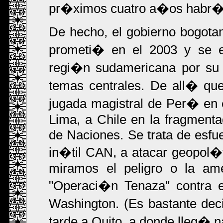
pr�ximos cuatro a�os habr� c
De hecho, el gobierno bogota
prometi� en el 2003 y se en
regi�n sudamericana por su 
temas centrales. De all� qu
jugada magistral de Per� en e
Lima, a Chile en la fragmen
de Naciones. Se trata de esfue
in�til CAN, a atacar geopol�
miramos el peligro o la am
"Operaci�n Tenaza" contra e
Washington. (Es bastante dec
tarde a Quito, a donde lleg�