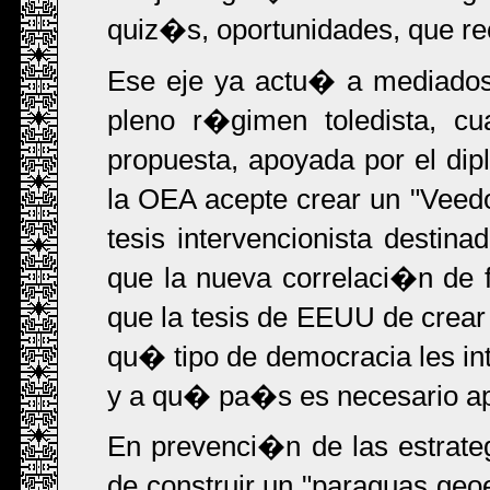
quiz�s, oportunidades, que r
Ese eje ya actu� a mediado
pleno r�gimen toledista, 
propuesta, apoyada por el di
la OEA acepte crear un "Veed
tesis intervencionista destin
que la nueva correlaci�n de f
que la tesis de EEUU de crear
qu� tipo de democracia les i
y a qu� pa�s es necesario apoy
En prevenci�n de las estrateg
de construir un "paraguas geoe