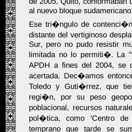
de 2005, Quito, conformaban 
al nuevo bloque sudamericano
Ese tri�ngulo de contenci�n
distante del vertiginoso desp
Sur, pero no pudo resistir m
limitada no lo permiti�. La
APDH a fines del 2004, se 
acertada. Dec�amos entonces
Toledo y Guti�rrez, que tie
regi�n, por su peso geopol�
poblacional, recursos natural
pol�tica, como 'Centro d
temprano que tarde se su