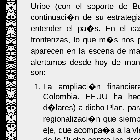
Uribe (con el soporte de Bu
continuaci�n de su estrategi
entender el pa�s. En el ca
fronterizas, lo que m�s nos
aparecen en la escena de ma
alertamos desde hoy de mane
son:
La ampliaci�n financier
Colombia. EEUU ha hech
d�lares) a dicho Plan, para
regionalizaci�n que siem
eje, que acompa�a a la vie
de la "lucha contra las drog