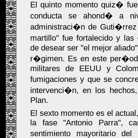
El quinto momento quiz� fu
conducta se ahond� a niv
administraci�n de Guti�rrez 
martillo" fue fortalecido y l
de desear ser "el mejor aliado"
r�gimen. Es en este per�odo 
militares de EEUU y Colom
fumigaciones y que se concr
intervenci�n, en los hechos,
Plan.
El sexto momento es el actual,
la fase "Antonio Parra", ca
sentimiento mayoritario d