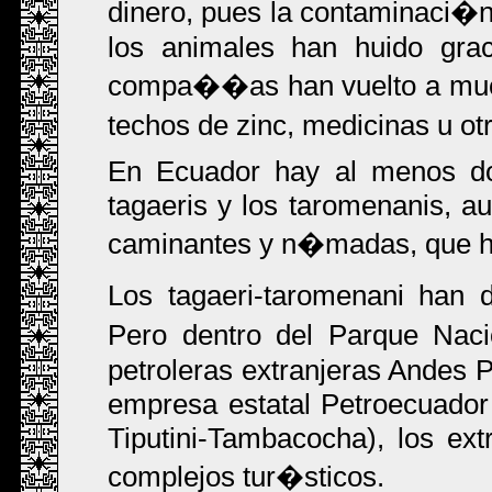
dinero, pues la contaminaci�
los animales han huido grac
compa��as han vuelto a much
techos de zinc, medicinas u o
En Ecuador hay al menos dos
tagaeris y los taromenanis, a
caminantes y n�madas, que ha
Los tagaeri-taromenani han
Pero dentro del Parque Na
petroleras extranjeras Andes P
empresa estatal Petroecuador 
Tiputini-Tambacocha), los ex
complejos tur�sticos.