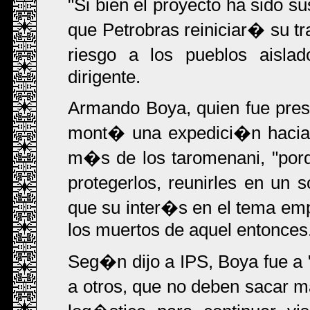
"Si bien el proyecto ha sid
que Petrobras reiniciar� su t
riesgo a los pueblos aisla
dirigente.
Armando Boya, quien fue pre
mont� una expedici�n hacia
m�s de los taromenani, "por
protegerlos, reunirles en un s
que su inter�s en el tema emp
los muertos de aquel entonces
Seg�n dijo a IPS, Boya fue a 
a otros, que no deben sacar 