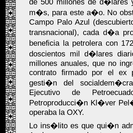
de 500 millones de d�lares y
m�s, para este a�o. No obst
Campo Palo Azul (descubiert
transnacional), cada d�a pro
beneficia la petrolera con 172
doscientos mil d�lares diar
millones anuales, que no ingr
contrato firmado por el ex 
gesti�n del socialdem�c
Ejecutivo de Petroecua
Petroproducci�n Kl�ver Pel�
operaba la OXY.
Lo ins�lito es que qui�n adm