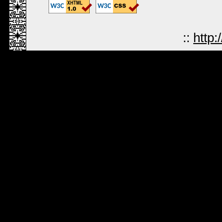
::
http: