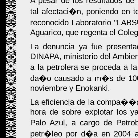
A pesar de los resultados de
tal afectaci�n, poniendo en t
reconocido Laboratorio "LABSU
Aguarico, que regenta el Col
La denuncia ya fue presenta
DINAPA, ministerio del Ambien
a la petrolera se proceda a 
da�o causado a m�s de 100 f
noviembre y Enokanki.
La eficiencia de la compa��a
hora de sobre explotar los 
Palo Azul, a cargo de Petro
petr�leo por d�a en 2004 a 