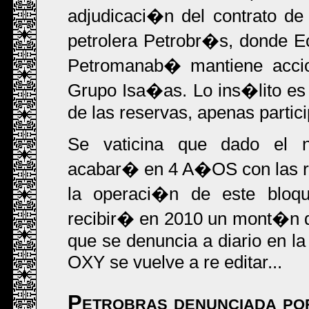
adjudicaci�n del contrato d
petrolera Petrobr�s, donde E
Petromanab� mantiene accion
Grupo Isa�as. Lo ins�lito es
de las reservas, apenas partic
Se vaticina que dado el n
acabar� en 4 A�OS con las res
la operaci�n de este bloqu
recibir� en 2010 un mont�n de
que se denuncia a diario en la
OXY se vuelve a re editar...
Petrobras denunciada por