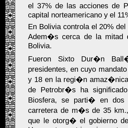
el 37% de las acciones de 
capital norteamericano y el 1
En Bolivia controla el 20% del
Adem�s cerca de la mitad d
Bolivia.
Fueron Sixto Dur�n Ball
presidentes, en cuyo mandato
y 18 en la regi�n amaz�nica.
de Petrobr�s ha significad
Biosfera, se parti� en do
carretera de m�s de 35 km.,
que le otorg� el gobierno de