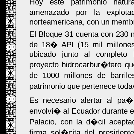
Hoy este patrimonio natur
amenazado por la explotac
norteamericana, con un membr
El Bloque 31 cuenta con 230 
de 18� API (15 mil millone
ubicado junto al completo I
proyecto hidrocarbur�fero q
de 1000 millones de barrile
patrimonio que pertenece toda
Es necesario alertar al pa�
envolvi� al Ecuador durante el
Palacio, con la d�cil acept
firma sol�cita del president