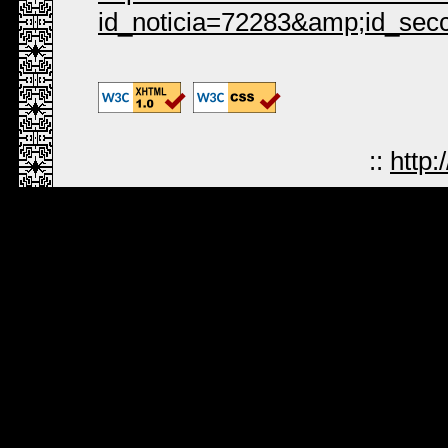
id_noticia=72283&amp;id_sec
::
http: