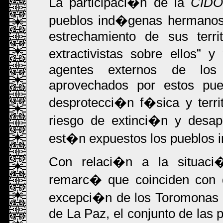
La participaci�n de la
CID
pueblos ind�genas hermano
estrechamiento de sus terri
extractivistas sobre ellos
y
agentes externos de los 
aprovechados por estos pue
desprotecci�n f�sica y terri
riesgo de extinci�n y desap
est�n expuestos los pueblos i
Con relaci�n a la situaci
remarc� que coinciden con 
excepci�n de los Toromonas 
de La Paz, el conjunto de las 