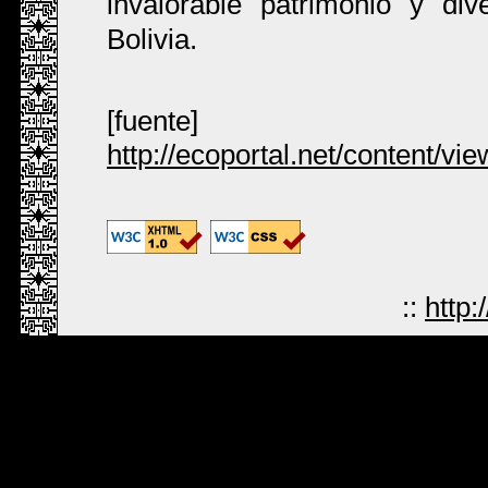
invalorable patrimonio y di
Bolivia.
[fuente]
http://ecoportal.net/content/vie
::
http: