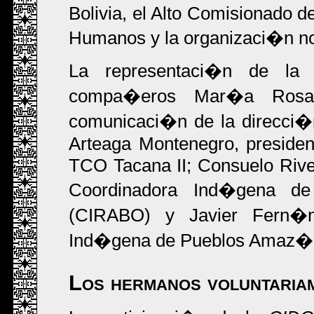
Bolivia, el Alto Comisionado 
Humanos y la organizaci�n n
La representaci�n de la
compa�eros Mar�a Rosari
comunicaci�n de la direcci�
Arteaga Montenegro, president
TCO Tacana II; Consuelo River
Coordinadora Ind�gena d
(CIRABO) y Javier Fern�n
Ind�gena de Pueblos Amaz�n
Los hermanos voluntaria