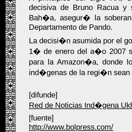
decisiva de Bruno Racua y s
Bah�a, asegur� la soberan�a
Departamento de Pando.
La decisi�n asumida por el go
1� de enero del a�o 2007 se
para la Amazon�a, donde los
ind�genas de la regi�n sean 
[difunde]
Red de Noticias Ind�gena U
[fuente]
http://www.bolpress.com/