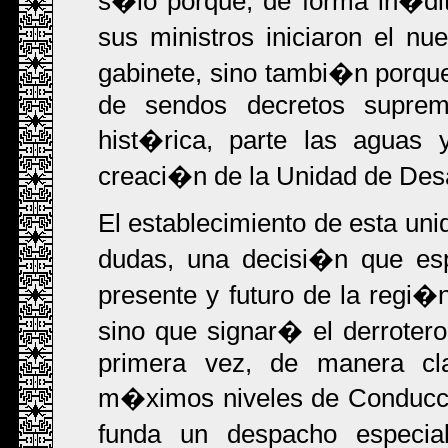
s�lo porque, de forma in�dit
sus ministros iniciaron el 
gabinete, sino tambi�n porqu
de sendos decretos suprem
hist�rica, parte las aguas 
creaci�n de la Unidad de Desa
El establecimiento de esta uni
dudas, una decisi�n que es
presente y futuro de la regi
sino que signar� el derrotero
primera vez, de manera cl
m�ximos niveles de Conducci
funda un despacho especia