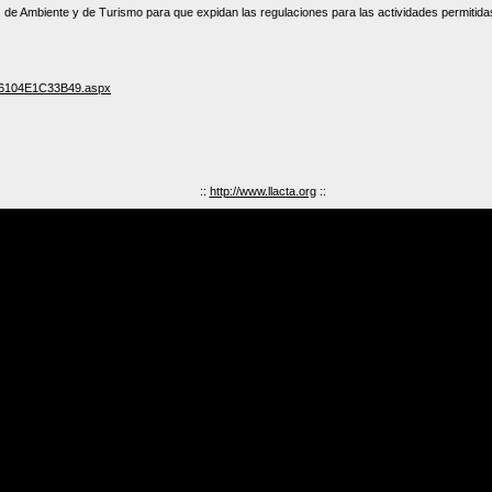
 Ambiente y de Turismo para que expidan las regulaciones para las actividades permitidas 
116104E1C33B49.aspx
::
http://www.llacta.org
::