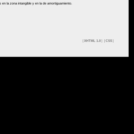
en la zona intangible y en la de amortiguamiento.
[
XHTML 1.0
]
[
CSS
]