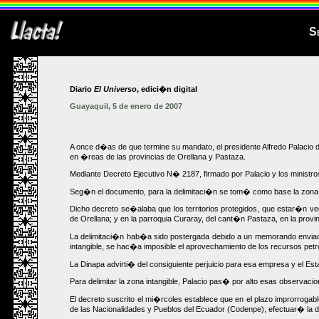
Se
Diario
El Universo
, edici�n digital
Guayaquil, 5 de enero de 2007
A once d�as de que termine su mandato, el presidente Alfredo Palacio 
en �reas de las provincias de Orellana y Pastaza.
Mediante Decreto Ejecutivo N� 2187, firmado por Palacio y los minis
Seg�n el documento, para la delimitaci�n se tom� como base la zona in
Dicho decreto se�alaba que los territorios protegidos, que estar�n ve
de Orellana; y en la parroquia Curaray, del cant�n Pastaza, en la provi
La delimitaci�n hab�a sido postergada debido a un memorando enviado 
intangible, se hac�a imposible el aprovechamiento de los recursos pe
La Dinapa advirti� del consiguiente perjuicio para esa empresa y el Est
Para delimitar la zona intangible, Palacio pas� por alto esas observacio
El decreto suscrito el mi�rcoles establece que en el plazo improrrogab
de las Nacionalidades y Pueblos del Ecuador (Codenpe), efectuar� la de