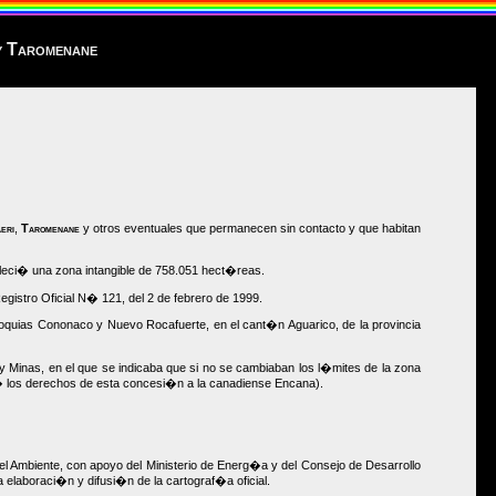
 y Taromenane
eri
,
Taromenane
y otros eventuales que permanecen sin contacto y que habitan
leci� una zona intangible de 758.051 hect�reas.
gistro Oficial N� 121, del 2 de febrero de 1999.
rroquias Cononaco y Nuevo Rocafuerte, en el cant�n Aguarico, de la provincia
 Minas, en el que se indicaba que si no se cambiaban los l�mites de la zona
i� los derechos de esta concesi�n a la canadiense Encana).
del Ambiente, con apoyo del Ministerio de Energ�a y del Consejo de Desarrollo
 elaboraci�n y difusi�n de la cartograf�a oficial.