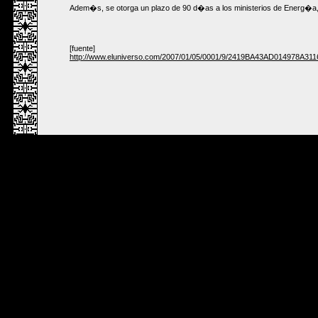
Adem�s, se otorga un plazo de 90 d�as a los ministerios de Energ�a, de
[fuente]
http://www.eluniverso.com/2007/01/05/0001/9/2419BA43AD014978A3