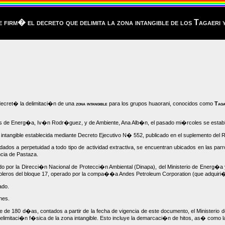
 firm� el decreto que delimita la zona intangible de los Tagaeri
decret� la delimitaci�n de una
zona intangible
para los grupos huaorani, conocidos como
Taga
tros de Energ�a, Iv�n Rodr�guez, y de Ambiente, Ana Alb�n, el pasado mi�rcoles se estab
tangible establecida mediante Decreto Ejecutivo N� 552, publicado en el suplemento del Re
dados a perpetuidad a todo tipo de actividad extractiva, se encuentran ubicados en las pa
ncia de Pastaza.
por la Direcci�n Nacional de Protecci�n Ambiental (Dinapa), del Ministerio de Energ�a y
troleros del bloque 17, operado por la compa��a Andes Petroleum Corporation (que adquir
ado.
nes.
le de 180 d�as, contados a partir de la fecha de vigencia de este documento, el Ministerio 
limitaci�n f�sica de la zona intangible. Esto incluye la demarcaci�n de hitos, as� como la