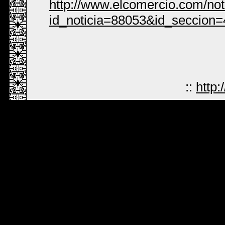
http://www.elcomercio.com/no
id_noticia=88053&id_seccion=
::
http: