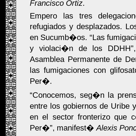
Francisco Ortiz
.
Empero las tres delegacion
refugiados y desplazados. L
en Sucumb�os.
Las fumigaci
y violaci�n de los DDHH
Asamblea Permanente de De
las fumigaciones con glifosa
Per�.
Conocemos, seg�n la prensa
entre los gobiernos de Uribe 
en el sector fronterizo que
Per�
, manifest�
Alexis Pon