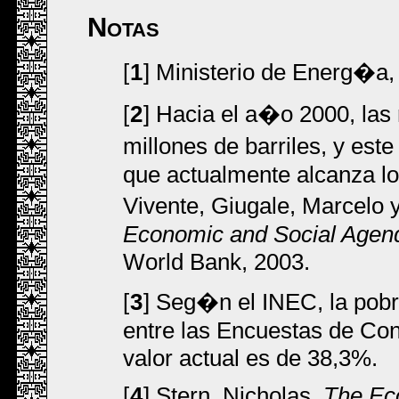
Notas
[
1
] Ministerio de Energ�a
[
2
] Hacia el a�o 2000, las
millones de barriles, y est
que actualmente alcanza los
Vivente, Giugale, Marcelo
Economic and Social Agend
World Bank, 2003.
[
3
] Seg�n el INEC, la pobr
entre las Encuestas de Con
valor actual es de 38,3%.
[
4
] Stern, Nicholas.
The Ec