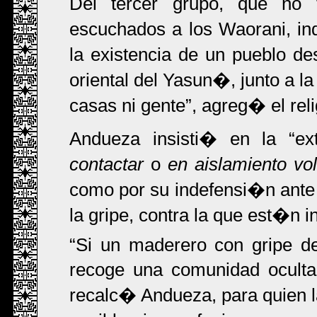
Del tercer grupo, que no
escuchados a los Waorani, i
la existencia de un pueblo d
oriental del Yasun�, junto a l
casas ni gente
, agreg� el reli
Andueza insisti� en la
ex
contactar
o
en aislamiento vol
como por su indefensi�n ante
la gripe, contra la que est�n 
Si un maderero con gripe de
recoge una comunidad ocult
recalc� Andueza, para quien l