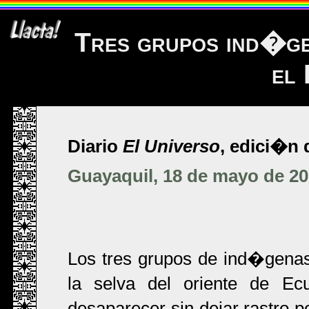
Tres grupos ind�gen
el
Diario
El Universo
, edici�n d
Guayaquil, 18 de mayo de 2
Los tres grupos de ind�genas
la selva del oriente de Ec
desaparecer sin dejar rastro p