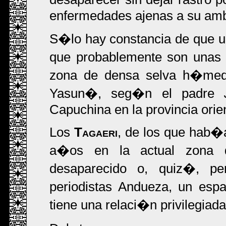
enfermedades ajenas a su amb
S�lo hay constancia de que un
que probablemente son unas
zona de densa selva h�med
Yasun�, seg�n el padre
Capuchina en la provincia orie
Los
Tagaeri
, de los que hab�a
a�os en la actual zona 
desaparecido o, quiz�, pe
periodistas Andueza, un esp
tiene una relaci�n privilegiad