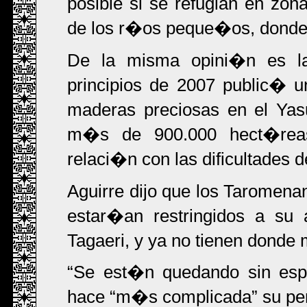
posible si se refugian en z
de los r�os peque�os, donde 
De la misma opini�n es la
principios de 2007 public� un
maderas preciosas en el Ya
m�s de 900.000 hect�reas
relaci�n con las dificultades d
Aguirre dijo que los Taromen
estar�an restringidos a su 
Tagaeri, y ya no tienen dond
Se est�n quedando sin esp
hace
m�s complicada
su per