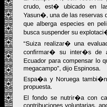
crudo, est� ubicado en la
Yasun�, una de las reservas
que alberga especies en pel
busca suspender su explotaci
Suiza realizar� una evalua
confirmar� su inter�s de a
Ecuador para compensar lo qu
megacampo
, dijo Espinosa.
Espa�a y Noruega tambi�n 
propuesta.
El fondo se nutrir�a con c
contribuciones voluntarias, ap