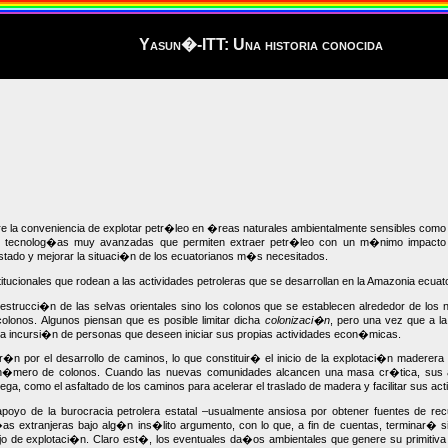
Yasun�-ITT: Una historia conocida
re la conveniencia de explotar petr�leo en �reas naturales ambientalmente sensibles como
on tecnolog�as muy avanzadas que permiten extraer petr�leo con un m�nimo impacto
ado y mejorar la situaci�n de los ecuatorianos m�s necesitados.
itucionales que rodean a las actividades petroleras que se desarrollan en la Amazonia ecuat
trucci�n de las selvas orientales sino los colonos que se establecen alrededor de los
olonos. Algunos piensan que es posible limitar dicha
colonizaci�n
, pero una vez que a la
la incursi�n de personas que deseen iniciar sus propias actividades econ�micas.
n por el desarrollo de caminos, lo que constituir� el inicio de la explotaci�n maderer
 n�mero de colonos. Cuando las nuevas comunidades alcancen una masa cr�tica, su
iega, como el asfaltado de los caminos para acelerar el traslado de madera y facilitar sus a
poyo de la burocracia petrolera estatal –usualmente ansiosa por obtener fuentes de rec
s extranjeras bajo alg�n ins�lito argumento, con lo que, a fin de cuentas, terminar� s
ajo de explotaci�n. Claro est�, los eventuales da�os ambientales que genere su primiti