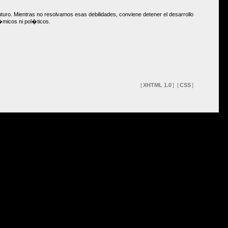
uturo. Mientras no resolvamos esas debilidades, conviene detener el desarrollo
�micos ni pol�ticos.
[
XHTML 1.0
]
[
CSS
]