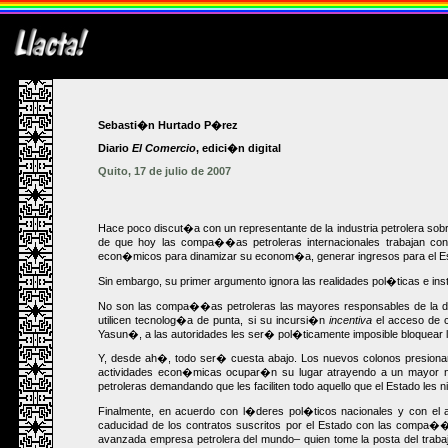
Sebasti�n Hurtado P�rez
Diario
El Comercio
, edici�n digital
Quito, 17 de julio de 2007
Hace poco discut�a con un representante de la industria petrolera sob
de que hoy las compa��as petroleras internacionales trabajan c
econ�micos para dinamizar su econom�a, generar ingresos para el Est
Sin embargo, su primer argumento ignora las realidades pol�ticas e inst
No son las compa��as petroleras las mayores responsables de la des
utilicen tecnolog�a de punta, si su incursi�n
incentiva
el acceso de c
Yasun�, a las autoridades les ser� pol�ticamente imposible bloquear 
Y, desde ah�, todo ser� cuesta abajo. Los nuevos colonos presionar�
actividades econ�micas ocupar�n su lugar atrayendo a un mayor
petroleras demandando que les faciliten todo aquello que el Estado les n
Finalmente, en acuerdo con l�deres pol�ticos nacionales y con el a
caducidad de los contratos suscritos por el Estado con las compa��a
avanzada empresa petrolera del mundo– quien tome la posta del trab