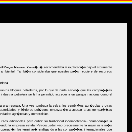
 el
Parque Nacional Yasun�
. �l recomendaba la explotaci�n bajo el argumento
 ambiental. Tambi�n consideraba que nuestro pa�s requiere de recursos
oriana.
 nuevos bloques petroleros, por lo que de nada servir� que las compa��as
 industria petrolera se le ha permitido acceder a un parque nacional como el
a a gran escala. Una vez tumbada la selva, los sembr�os agr�colas y otras
s autoridades y l�deres pol�ticos empezar�n a acosar a las compa��as
ctividades agr�colas y comerciales.
ursos adicionales para cubrir su tradicional incompetencia– demandar�n la
iendo la empresa estatal Petroecuador –no precisamente la mejor ni la m�s
va operaci�n los terminar� endilgando a las compa��as internacionales que