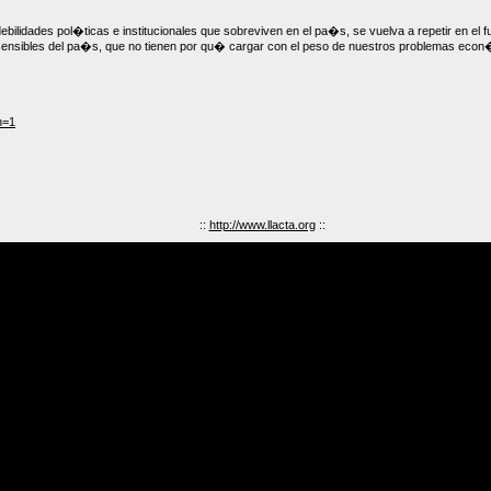
bilidades pol�ticas e institucionales que sobreviven en el pa�s, se vuelva a repetir en el f
ensibles del pa�s, que no tienen por qu� cargar con el peso de nuestros problemas econ
n=1
::
http://www.llacta.org
::