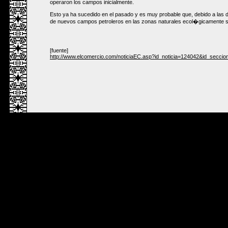
operaron los campos inicialmente.
Esto ya ha sucedido en el pasado y es muy probable que, debido a las de
de nuevos campos petroleros en las zonas naturales ecol�gicamente s
[fuente]
http://www.elcomercio.com/noticiaEC.asp?id_noticia=124042&id_seccio