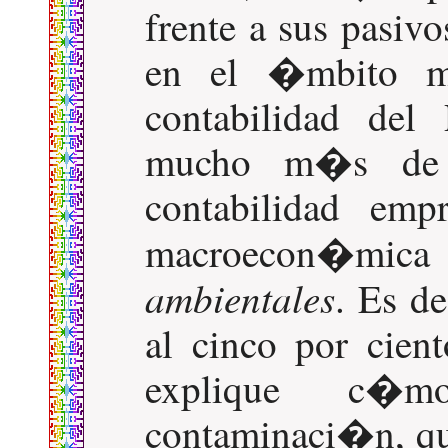
frente a sus pasiv
en el �mbito m
contabilidad del
mucho m�s de 
contabilidad empr
macroecon�mica 
ambientales
. Es d
al cinco por cien
explique c�
contaminaci�n, q