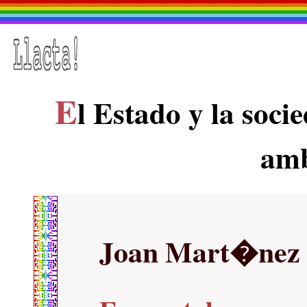
E
l Estado y la socie
amb
Joan Mart�nez 