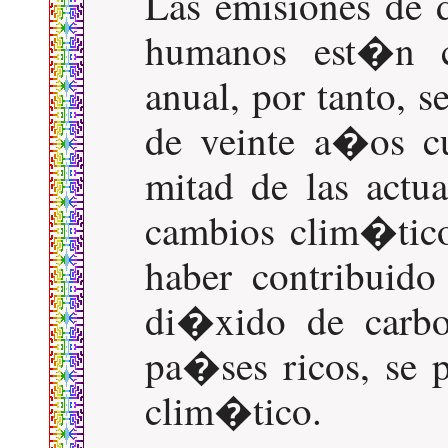
Las emisiones de 
humanos est�n c
anual, por tanto,
de veinte a�os c
mitad de las actu
cambios clim�tico
haber contribuido
di�xido de carb
pa�ses ricos, se 
clim�tico.