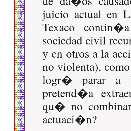
de da�os causado
juicio actual en 
Texaco contin�
sociedad civil recu
y en otros a la ac
no violenta), como
logr� parar a 
pretend�a extra
qu� no combinar 
actuaci�n?