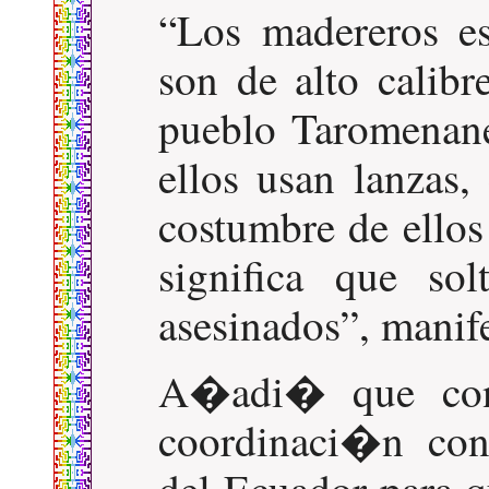
Los madereros e
son de alto calib
pueblo Taromenane
ellos usan lanzas,
costumbre de ellos
significa que so
asesinados
, manif
A�adi� que cont
coordinaci�n con
del Ecuador para qu