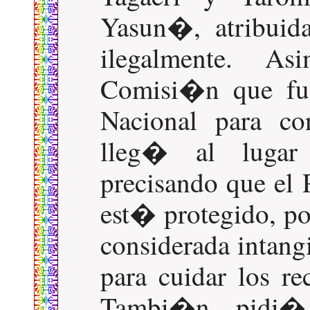
Yasun�, atribuid
ilegalmente. A
Comisi�n que fue
Nacional para con
lleg� al lugar
precisando que el
est� protegido, po
considerada intangi
para cuidar los re
Tambi�n pidi�