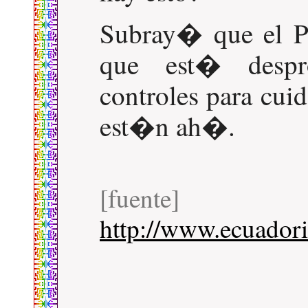
Subray� que el P
que est� despr
controles para cuid
est�n ah�.
[fuente]
http://www.ecuador