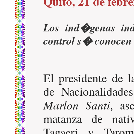
Quito, 21 de febr
Los ind�genas ind
control s� conocen 
El presidente de
de Nacionalidade
Marlon Santi
, as
matanza de nativ
Tagaeri y Tarom