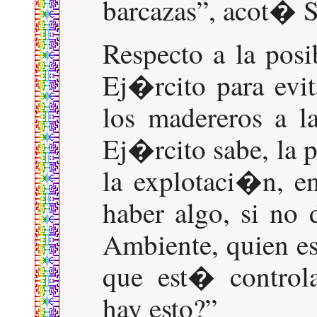
barcazas
, acot� S
Respecto a la posi
Ej�rcito para evi
los madereros a 
Ej�rcito sabe, la 
la explotaci�n, en
haber algo, si no 
Ambiente, quien es
que est� contro
hay esto?