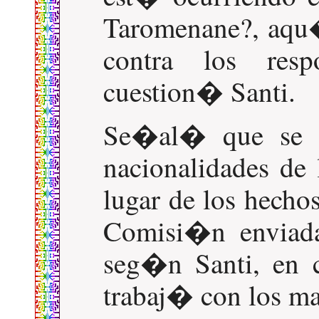
Taromenane?, aqu�
contra los resp
cuestion� Santi.
Se�al� que se e
nacionalidades de 
lugar de los hechos
Comisi�n enviada
seg�n Santi, en 
trabaj� con los ma