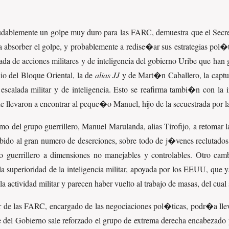
udablemente un golpe muy duro para las FARC, demuestra que el Secreta
a absorber el golpe, y probablemente a redise�ar sus estrategias pol�
da de acciones militares y de inteligencia del gobierno Uribe que han
io del Bloque Oriental, la de
alias JJ
y de Mart�n Caballero, la captu
escalada militar y de inteligencia. Esto se reafirma tambi�n con la 
 llevaron a encontrar al peque�o Manuel, hijo de la secuestrada por l
o del grupo guerrillero, Manuel Marulanda, alias Tirofijo, a retomar la
 debido al gran numero de deserciones, sobre todo de j�venes reclutad
guerrillero a dimensiones no manejables y controlables. Otro ca
 superioridad de la inteligencia militar, apoyada por los EEUU, que ya
la actividad militar y parecen haber vuelto al trabajo de masas, del cu
r de las FARC, encargado de las negociaciones pol�ticas, podr�a lleva
ue del Gobierno sale reforzado el grupo de extrema derecha encabezado