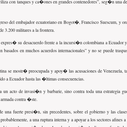
viliza con tanques y ca�ones en grandes contenedores
, seg�n una de
egreso del embajador ecuatoriano en Bogot�, Francisco Suescum, y o
.200 militares a la frontera.
expres� su desacuerdo frente a la incursi�n colombiana a Ecuador 
�n basados en muchos acuerdos internacionales
y no se puede traspas
entina se mostr� preocupada y apoy� las acusaciones de Venezuela, t
aldo a Ecuador hasta las �ltimas consecuencias.
a un acto de invasi�n y barbarie, sino contra toda una estrategia gu
 armada contra �ste.
de una fuerte presi�n, sin precedentes, sobre el gobierno y las cla
 probablemente, a una ruptura interna y a apoyar a los sectores afines