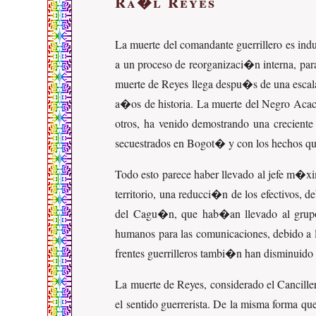
Ra�l Reyes
La muerte del comandante guerrillero es ind
a un proceso de reorganizaci�n interna, par
muerte de Reyes llega despu�s de una escala
a�os de historia. La muerte del Negro Acac
otros, ha venido demostrando una creciente 
secuestrados en Bogot� y con los hechos que
Todo esto parece haber llevado al jefe m�xim
territorio, una reducci�n de los efectivos,
del Cagu�n, que hab�an llevado al grupo 
humanos para las comunicaciones, debido a la
frentes guerrilleros tambi�n han disminuido 
La muerte de Reyes, considerado el Cancille
el sentido guerrerista. De la misma forma q