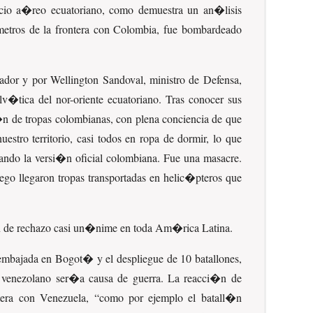
acio a�reo ecuatoriano, como demuestra un an�lisis
metros de la frontera con Colombia, fue bombardeado
ador y por Wellington Sandoval, ministro de Defensa,
�tica del nor-oriente ecuatoriano. Tras conocer sus
�n de tropas colombianas, con plena conciencia de que
stro territorio, casi todos en ropa de dormir, lo que
ando la versi�n oficial colombiana. Fue una masacre.
uego llegaron tropas transportadas en helic�pteros que
n de rechazo casi un�nime en toda Am�rica Latina.
 embajada en Bogot� y el despliegue de 10 batallones,
io venezolano ser�a causa de guerra. La reacci�n de
ntera con Venezuela,
como por ejemplo el batall�n