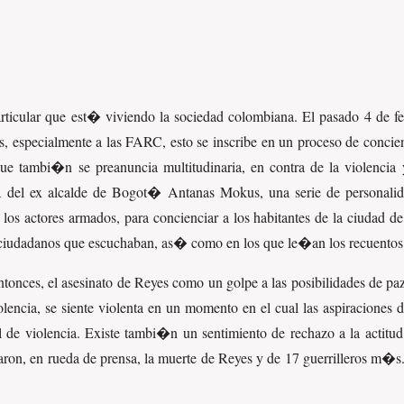
rticular que est� viviendo la sociedad colombiana. El pasado 4 de fe
os, especialmente a las FARC, esto se inscribe en un proceso de conci
ue tambi�n se preanuncia multitudinaria, en contra de la violenci
iva del ex alcalde de Bogot� Antanas Mokus, una serie de personalid
los actores armados, para concienciar a los habitantes de la ciudad de
ciudadanos que escuchaban, as� como en los que le�an los recuentos
ntonces, el asesinato de Reyes como un golpe a las posibilidades d
ncia, se siente violenta en un momento en el cual las aspiraciones 
de violencia. Existe tambi�n un sentimiento de rechazo a la actitud 
aron, en rueda de prensa, la muerte de Reyes y de 17 guerrilleros m�s