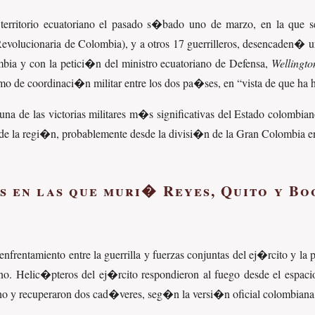
n territorio ecuatoriano el pasado s�bado uno de marzo, en la q
olucionaria de Colombia), y a otros 17 guerrilleros, desencaden� un
bia y con la petici�n del ministro ecuatoriano de Defensa,
Wellingto
mo de coordinaci�n militar entre los dos pa�ses, en
vista de que ha 
 de las victorias militares m�s significativas del Estado colombiano 
s de la regi�n, probablemente desde la divisi�n de la Gran Colombia e
as en las que muri� Reyes, Quito y B
enfrentamiento entre la guerrilla y fuerzas conjuntas del ej�rcito y 
riano. Helic�pteros del ej�rcito respondieron al fuego desde el esp
riano y recuperaron dos cad�veres, seg�n la versi�n oficial colombiana