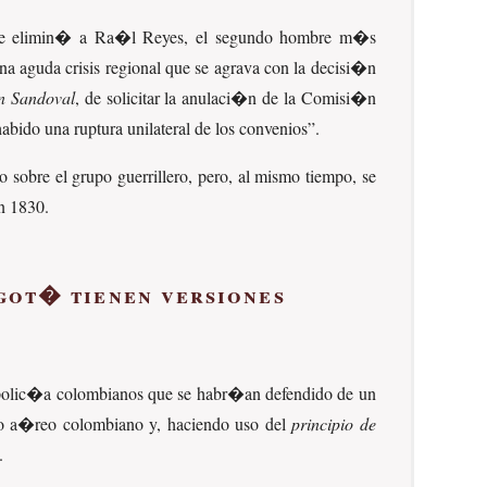
ue se elimin� a Ra�l Reyes, el segundo hombre m�s
a aguda crisis regional que se agrava con la decisi�n
n Sandoval
, de solicitar la anulaci�n de la Comisi�n
habido una ruptura unilateral de los convenios
.
sobre el grupo guerrillero, pero, al mismo tiempo, se
n 1830.
ogot� tienen versiones
la polic�a colombianos que se habr�an defendido de un
acio a�reo colombiano y, haciendo uso del
principio de
.