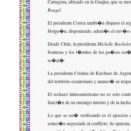
Cartagena, ubicado en la Guajira, que se mo
Rangel
.
El presidente Correa tambi�n dispuso el r
Holgu�n, disponiendo, adem�s el env�o de 3
Desde Chile, la presidenta
Michelle Bachelet
fronteras y los l�mites de los pa�ses est
se�al�.
La presidenta Cristina de Kirchner de Arg
del territorio ecuatoriano y anunci� su resp
El rechazo latinoamericano no es solo contr
funci�n de su enemigo interno y de la lucha
Lo que se est� verificando es el ejercicio 
soluci�n negociada al conflicto. Se apuesta,