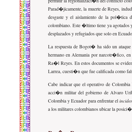
permitir la regionalizaci�n del conflicto c
Parad�jicamente, la muerte de Reyes, induda
desgaste y el aislamiento de la pol�tica
colombiano. Este �ltimo tiene ya agotados y 
desplazados y refugiados que solo en Ecua
La respuesta de Bogot� ha sido un ataque f
hermano en Alemania por narcotr�fico, en
Ra�l Reyes. En estos documentos se evidenci
Larrea, cuesti�n que fue calificada como fal
Cabe indicar que el operativo de Colombia
acci�n militar del gobierno de Alvaro Uri
Colombia y Ecuador para enfrentar el
incide
a los militares colombianos ubicar la posici