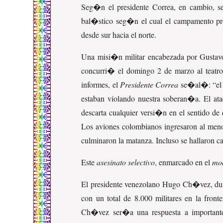
Seg�n el presidente Correa, en cambio, s
bal�stico seg�n el cual el campamento pro
desde sur hacia el norte.
Una misi�n militar encabezada por Gustavo 
concurri� el domingo 2 de marzo al teatro
informes, el
Presidente Correa
se�al�:
el
estaban violando nuestra soberan�a. El ataq
descarta cualquier versi�n en el sentido d
Los aviones colombianos ingresaron al menos
culminaron la matanza. Incluso se hallaron c
Este
asesinato selectivo
, enmarcado en el
mo
El presidente venezolano Hugo Ch�vez, du
con un total de 8.000 militares en la fro
Ch�vez ser�a una respuesta a importantes