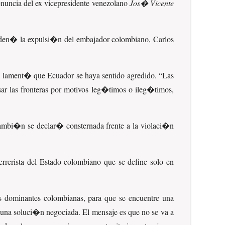
nuncia del ex vicepresidente venezolano
Jos� Vicente
rden� la expulsi�n del embajador colombiano, Carlos
y lament� que Ecuador se haya sentido agredido.
Las
ar las fronteras por motivos leg�timos o ileg�timos,
ambi�n se declar� consternada frente a la violaci�n
errerista del Estado colombiano que se define solo en
ses dominantes colombianas, para que se encuentre una
 a una soluci�n negociada. El mensaje es que no se va a