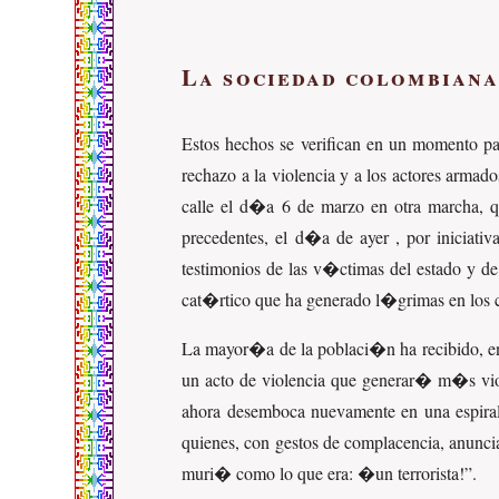
La sociedad colombiana
Estos hechos se verifican en un momento pa
rechazo a la violencia y a los actores armad
calle el d�a 6 de marzo en otra marcha, q
precedentes, el d�a de ayer , por iniciat
testimonios de las v�ctimas del estado y de 
cat�rtico que ha generado l�grimas en los 
La mayor�a de la poblaci�n ha recibido, e
un acto de violencia que generar� m�s viole
ahora desemboca nuevamente en una espiral 
quienes, con gestos de complacencia, anunci
muri� como lo que era: �un terrorista!
.