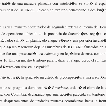
e trat� de una masacre planeada con antelaci�n, se viol� el esp
visional de las FARC, ubicado en territorio ecuatoriano a dos kil�
Larrea, ministro coordinador de seguridad externa e interna del Ecu
 de operaciones ubicado en la provincia de Sucumb�os, regi�n selv
 Ecuador sufri� un planificado ataque a�reo y una posterior incursi
ue a�reo y terrestre deja 20 miembros de las FARC fallecidos en nue
e que fue una persecuci�n
en caliente
y en leg�tima defensa, contrari
 10 Km. en nuestro territorio para realizar el ataque desde el sur. L
ad�veres con tiros en la espalda
.
delo israel�
, ha generado un estado de preocupaci�n y una reacci�
rante su programa dominical
Al� Presidente
, orden� el cierre de la
ntera con Colombia, declarando que una acci�n parecida en territor
 desplazamientos de unidades militares colombianas hacia la fro