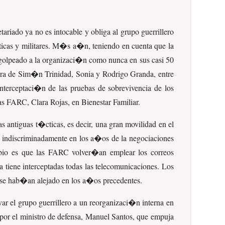
riado ya no es intocable y obliga al grupo guerrillero
ticas y militares. M�s a�n, teniendo en cuenta que la
 golpeado a la organizaci�n como nunca en sus casi 50
ra de Sim�n Trinidad, Sonia y Rodrigo Granda, entre
interceptaci�n de las pruebas de sobrevivencia de los
as FARC, Clara Rojas, en Bienestar Familiar.
s antiguas t�cticas, es decir, una gran movilidad en el
os indiscriminadamente en los a�os de la negociaciones
mbio es que las FARC volver�an emplear los correos
 tiene interceptadas todas las telecomunicaciones. Los
al se hab�an alejado en los a�os precedentes.
r el grupo guerrillero a un reorganizaci�n interna en
 por el ministro de defensa, Manuel Santos, que empuja