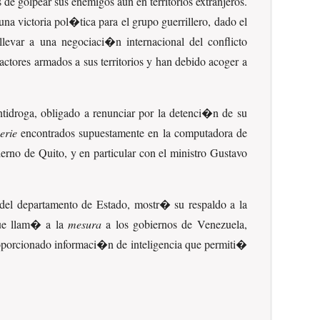
de golpear sus enemigos aun en territorios extranjeros.
a victoria pol�tica para el grupo guerrillero, dado el
evar a una negociaci�n internacional del conflicto
actores armados a sus territorios y han debido acoger a
tidroga, obligado a renunciar por la detenci�n de su
erie
encontrados supuestamente en la computadora de
rno de Quito, y en particular con el ministro Gustavo
del departamento de Estado, mostr� su respaldo a la
que llam� a la
mesura
a los gobiernos de Venezuela,
oporcionado informaci�n de inteligencia que permiti�