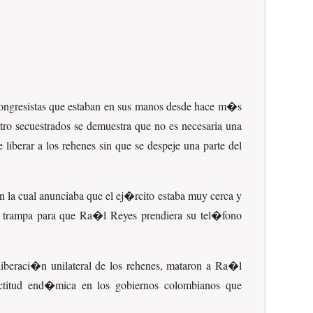
 congresistas que estaban en sus manos desde hace m�s
tro secuestrados se demuestra que no es necesaria una
 liberar a los rehenes sin que se despeje una parte del
en la cual anunciaba que el ej�rcito estaba muy cerca y
a trampa para que Ra�l Reyes prendiera su tel�fono
liberaci�n unilateral de los rehenes, mataron a Ra�l
 actitud end�mica en los gobiernos colombianos que