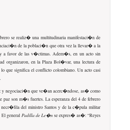
brero se realiz� una multitudinaria manifestaci�n de
enciaci�n de la poblaci�n que otra vez la llevar� a la
a y a favor de las v�ctimas. Adem�s, en un acto sin
ad organizaron, en la Plaza Bol�var, una lectura de
 lo que significa el conflicto colombiano. Un acto casi
.
e paz y negociaci�n que ve�an acerc�ndose, as� como
de paz son m�s fuertes. La esperanza del 4 de febrero
necr�fila del ministro Santos y de la c�pula militar
. El general
Padilla de Le�n
se expres� as�:
Reyes