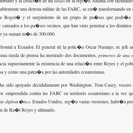
olombiano y la creaci�n de un
Israel
en la regi�n Andina con facultades 
blemente una derrota militar de las FARC, se est� transformando en un
 de Bogot� y el surgimiento de un grupo de pa�ses que podr�a ll
cansados a los pa�ses vecinos, que han visto penetrar a los distintos 
dor ya suman m�s de 300.000.
rontal a Ecuador. El general de la polic�a Oscar Naranjo, ex jefe an
 una rueda de prensa ha mostrado dos documentos,
primeros de una s
a supuestamente la existencia de una relaci�n entre Reyes y el gobie
sa y como una patra�a por las autoridades ecuatorianas.
 ha sido apoyado decididamente por Washington. Tom Casey, vocero 
be emprendida contra las FARC en territorio ecuatoriano a la vez 
nte diplom�tico
. Estados Unidos, seg�n varias versiones, habr�a pr
�n de Ra�l Reyes y ultimarlo.