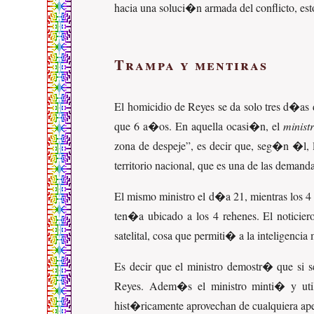
hacia una soluci�n armada del conflicto, est
Trampa y mentiras
El homicidio de Reyes se da solo tres d�as 
que 6 a�os. En aquella ocasi�n, el
minist
zona de despeje
, es decir que, seg�n �l, l
territorio nacional, que es una de las deman
El mismo ministro el d�a 21, mientras los 4 
ten�a ubicado a los 4 rehenes. El noticie
satelital, cosa que permiti� a la inteligencia
Es decir que el ministro demostr� que si s
Reyes. Adem�s el ministro minti� y utili
hist�ricamente aprovechan de cualquiera aper