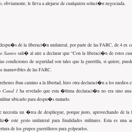
o, obviamente, le lleva a alejarse de cualquiera soluci�n negociada.
despu�s de la liberaci�n unilateral, por parte de las FARC, de 4 ex
ro Santos
sali� al aire a declarar que
Con la liberaci�n de estos cua
as condiciones de seguridad son tales que la guerrilla, si quiere, puede
das inamovibles de las FARC.
rehenes iban camino a la libertad, hizo otra declaraci�n a los medios 
ro
Canal 1
ha revelado que esta �ltima declaraci�n no era sino un
 militar ubicarlo para despu�s matarlo.
e necesita un �rea de despliegue, porque justo, aprovechando de la 
z� este gesto unilateral para finalidades militares. Esta es una
tura de los grupos guerrilleros para golpearlos.