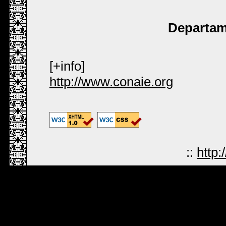
Departam
[+info]
http://www.conaie.org
::
http: