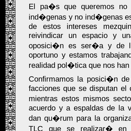
El pa�s que queremos no 
ind�genas y no ind�genas es
de estos intereses mezqui
reivindicar un espacio y u
oposici�n es ser�a y de l
oportuno y estamos trabajan
realidad pol�tica que nos han
Confirmamos la posici�n de
facciones que se disputan el c
mientras estos mismos sect
acuerdo y a espaldas de la v
dan qu�rum para la organiza
TLC que se realizar� en 