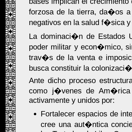
bases implican el crecimiento
forzosa de la tierra, da�os a
negativos en la salud f�sica y
La dominaci�n de Estados U
poder militar y econ�mico, s
trav�s de la venta e imposic
busca constituir la colonizaci
Ante dicho proceso estructur
como j�venes de Am�rica 
activamente y unidos por:
Fortalecer espacios de in
cree una aut�ntica concie