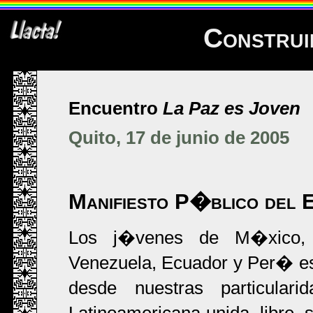
Construi
Encuentro
La Paz es Joven
Quito, 17 de junio de 2005
Manifiesto P�blico del 
Los j�venes de M�xico, G
Venezuela, Ecuador y Per� e
desde nuestras particula
Latinoamericana unida, libre,