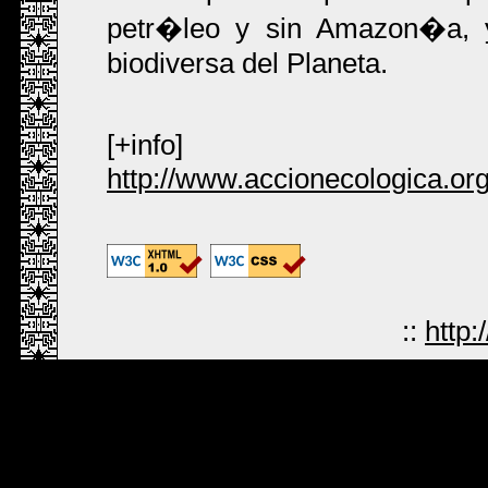
petr�leo y sin Amazon�a, 
biodiversa del Planeta.
[+info]
http://www.accionecologica.or
::
http: