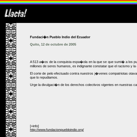
Fundaci�n Pueblo Indio del Ecuador
Quito, 12 de octubre de 2005
A 513 a�os de la conquista espa�ola en la que se que sumi� a los pue
millones de seres humanos, es indignante constatar que el racismo y la
El corte de pelo efectuado contra nuestros j�venes compatriotas otav
que lo repudiamos.
Urge la divulgaci�n de los derechos colectivos vigentes en nuestras c
[+info]
http://www.fundacionpuebloindio.org/