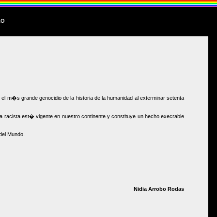
lo
l m�s grande genocidio de la historia de la humanidad al exterminar setenta
 racista est� vigente en nuestro continente y constituye un hecho execrable
del Mundo.
Nidia Arrobo Rodas