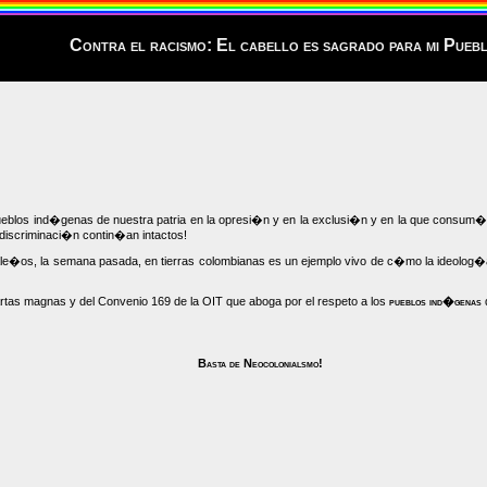
Contra el racismo: El cabello es sagrado para mi Pueb
blos ind�genas de nuestra patria en la opresi�n y en la exclusi�n y en la que consum� e
 discriminaci�n contin�an intactos!
ale�os, la semana pasada, en tierras colombianas es un ejemplo vivo de c�mo la ideolog�a
artas magnas y del Convenio 169 de la OIT que aboga por el respeto a los
pueblos ind�genas
Basta de Neocolonialsmo!