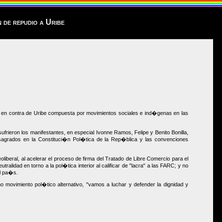
 de repudio a Uribe
a en contra de Uribe compuesta por movimientos sociales e ind�genas en las
ufrieron los manifestantes, en especial Ivonne Ramos, Felipe y Benito Bonilla,
agrados en la Constituci�n Pol�tica de la Rep�blica y las convenciones
beral, al acelerar el proceso de firma del Tratado de Libre Comercio para el
alidad en torno a la pol�tica interior al calificar de "lacra" a las FARC; y no
el pa�s.
 movimiento pol�tico alternativo, "vamos a luchar y defender la dignidad y