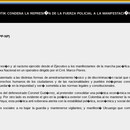
ik condena la represi�n de la fuerza policial a la manifestaci�n
PP-NP)
si�n y al racismo ejercido desde el Ejecutivo a los manifestantes de la marcha pac�fic
a Nacional en un operativo dirigido por el Crnl. Marco Flores.
atentado a las distintas formas de amedrantamiento f�sico y de discriminaci�n racial que s
derechos humanos de los ciudadanos y de las nacionalidades y pueblos ind�genas cons
 quedar� en la impunidad y ser� sometida a las normas legales y constitucionales.
 del defenestrado Coronel Guti�rrez, al pretender consolidar una pol�tica econ�mica neoli
or otro lado es evidente el giro en la pol�tica exterior con Colombia al no mantener la neutr
 Haya; esta pol�tica anti soberana atenta con la estabilidad pol�tica, econ�mica y social d
s sociales a no bajar la guardia y mantenerse vigilantes; y manifest� Ulcuango que como