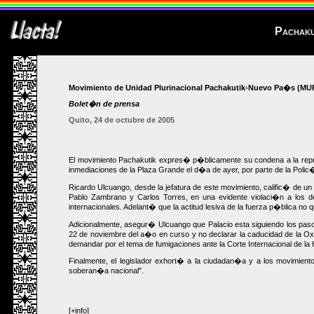
Pachakut
Movimiento de Unidad Plurinacional Pachakutik-Nuevo Pa�s (MU
Bolet�n de prensa
Quito, 24 de octubre de 2005
El movimiento Pachakutik expres� p�blicamente su condena a la repre
inmediaciones de la Plaza Grande el d�a de ayer, por parte de la Polic�
Ricardo Ulcuango, desde la jefatura de este movimiento, calific� de un 
Pablo Zambrano y Carlos Torres, en una evidente violaci�n a los 
internacionales. Adelant� que la actitud lesiva de la fuerza p�blica no
Adicionalmente, asegur� Ulcuango que Palacio esta siguiendo los pasos
22 de noviembre del a�o en curso y no declarar la caducidad de la Oxy. P
demandar por el tema de fumigaciones ante la Corte Internacional de la
Finalmente, el legislador exhort� a la ciudadan�a y a los movimiento
soberan�a nacional".
[+info]