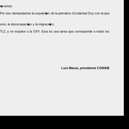
s p�ramos.
. Por eso demandamos la expulsi�n de la petrolera Occidental Oxy con la que
ismo, la desocupaci�n y la migraci�n,
LC y se expulse a la OXY. Esta es una tarea que corresponde a todos los
Luis Macas, presidente CONAIE