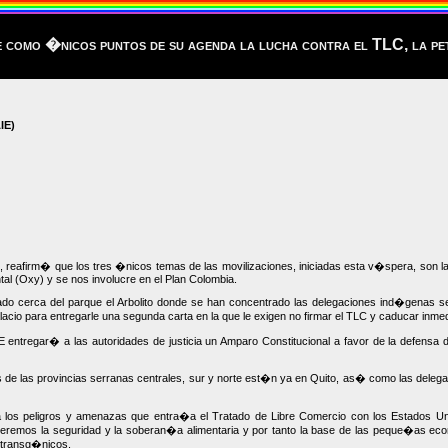
como �nicos puntos de su agenda la lucha contra el TLC, la p
IE)
firm� que los tres �nicos temas de las movilizaciones, iniciadas esta v�spera, son la l
tal (Oxy) y se nos involucre en el Plan Colombia.
ado cerca del parque el Arbolito donde se han concentrado las delegaciones ind�genas se
acio para entregarle una segunda carta en la que le exigen no firmar el TLC y caducar in
 entregar� a las autoridades de justicia un Amparo Constitucional a favor de la defensa d
e las provincias serranas centrales, sur y norte est�n ya en Quito, as� como las delegac
ca los peligros y amenazas que entra�a el Tratado de Libre Comercio con los Estados U
erderemos la seguridad y la soberan�a alimentaria y por tanto la base de las peque�as
 transg�nicos.