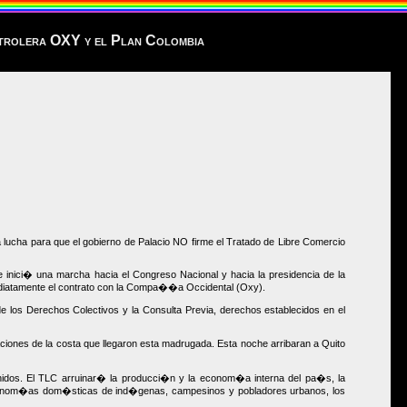
etrolera OXY y el Plan Colombia
ucha para que el gobierno de Palacio NO firme el Tratado de Libre Comercio
 inici� una marcha hacia el Congreso Nacional y hacia la presidencia de la
mediatamente el contrato con la Compa��a Occidental (Oxy).
e los Derechos Colectivos y la Consulta Previa, derechos establecidos en el
iones de la costa que llegaron esta madrugada. Esta noche arribaran a Quito
nidos. El TLC arruinar� la producci�n y la econom�a interna del pa�s, la
 econom�as dom�sticas de ind�genas, campesinos y pobladores urbanos, los