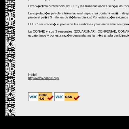
Otra v�ctima preferencial del TLC y las transnacionales ser�n los recu
La explotaci�n petrolera transnacional implica ya contaminaci�n, des
pierde el pa�s 3 millones de d�lares diarios. Por esta raz�n exigimos 
El TLC encarecer� el precio de las medicinas y los medicamentos gen�
La CONAIE y sus 3 regionales (ECUARUNARI, CONFENIAE, CONAICE) y 
ecuatorianos y por esta raz�n demandamos la m�s amplia participaci�n
[+info]
http://www.conaie.org/