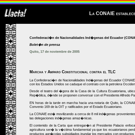
La CONAIE establece 
Confederaci�n de Nacionalidades Ind�genas del Ecuador (CONA
Bolet�n de prensa
Quito, 17 de noviembre de 2005
Marcha y Amparo Constitucional contra el TLC
La Confederaci�n de Nacionalidades Ind�genas del Ecuador CONAIE, rea
con los Estados Unidos se caduque el contrato con la petrolera Occiden
Desde el teatro del �gora de la Casa de la Cultura Ecuatoriana, ubic
Rep�blica, d�nde se proponen conversar con el Presidente Alfredo Pal
EN horas de la tarde en marcha hacia una notaria de Quito, la CONAIE
Convenio 169 de la OIT y ratificados por el Estado Ecuatoriano.
La CONAIE est� movilizando a cerca de 8 mil ind�genas provenientes d
las delegaciones ind�genas amaz�nicas.
El contenido de la Carta que entregar�n al Presidente Palacio enfo
agricultura ser� la v�ctima fundamental ya que los ecuatorianos p
productos agr�colas subsidiados inundar los mercados con productos