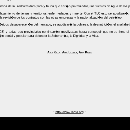
rsos de la Biodiversidad (flora y fauna que ser�n privatizados) las fuentes de Agua de lo
plazamiento de tierras y territorios, enfermedades y muerte. Con el TLC esto se agudizar�
la revisi�n de los contratos con las otras empresas y la nacionalizaci�n del petr�leo.
ricos desaparecer�n del mercado, se agudizar� la pobreza, la desnutrici�n, el analfabet
todas sus provinciales continuar�n movilizadas hasta conseguir que no se firme el T
 social y popular para defender la Soberan�a, la Dignidad y la Vida.
Ama Killa, Ama Llulla, Ama Killa
::
http://www.llacta.org
::