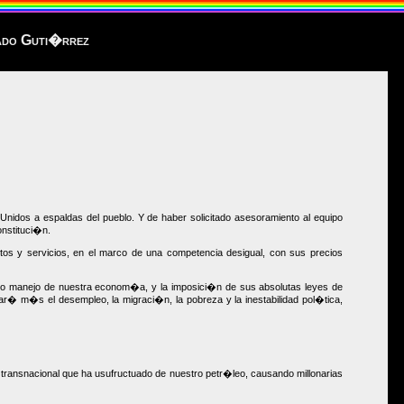
rado Guti�rrez
idos a espaldas del pueblo. Y de haber solicitado asesoramiento al equipo
nstituci�n.
tos y servicios, en el marco de una competencia desigual, con sus precios
ado manejo de nuestra econom�a, y la imposici�n de sus absolutas leyes de
� m�s el desempleo, la migraci�n, la pobreza y la inestabilidad pol�tica,
a transnacional que ha usufructuado de nuestro petr�leo, causando millonarias