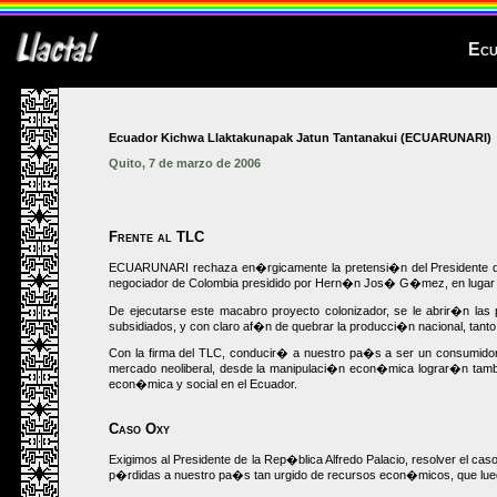
Ecu
Ecuador Kichwa Llaktakunapak Jatun Tantanakui (ECUARUNARI)
Quito, 7 de marzo de 2006
Frente al TLC
ECUARUNARI rechaza en�rgicamente la pretensi�n del Presidente de la
negociador de Colombia presidido por Hern�n Jos� G�mez, en lugar de
De ejecutarse este macabro proyecto colonizador, se le abrir�n las
subsidiados, y con claro af�n de quebrar la producci�n nacional, tanto
Con la firma del TLC, conducir� a nuestro pa�s a ser un consumidor
mercado neoliberal, desde la manipulaci�n econ�mica lograr�n tambi
econ�mica y social en el Ecuador.
Caso Oxy
Exigimos al Presidente de la Rep�blica Alfredo Palacio, resolver el ca
p�rdidas a nuestro pa�s tan urgido de recursos econ�micos, que luego