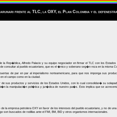
arunari frente al TLC, la OXY, el Plan Colombia y el defenest
 Rep�blica, Alfredo Palacio y su equipo negociador en firmar el TLC con los Estados Un
 consultar al pueblo ecuatoriano, que es el �nico y soberano seg�n reza en la misma Co
 puertas de par en par al imperialismo norteamericano, para que nos imponga sus produc
 en el campo como en la ciudad.
 de sus productos y servicios de los Estados Unidos, con lo cual consolidar� su solap
�n la manipulaci�n pol�tica y jur�dica de nuestro pa�s. Esto implica que se acrecentar
so de la empresa petrolera OXY en favor de los intereses del pueblo ecuatoriano, y no de un
 son buscados de rodillas ante el FMI, BM, BID y otros organismos internacionales.