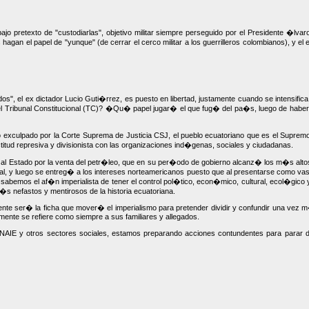
o pretexto de "custodiarlas", objetivo militar siempre perseguido por el Presidente �lvar
gan el papel de "yunque" (de cerrar el cerco militar a los guerrilleros colombianos), y el 
 el ex dictador Lucio Guti�rrez, es puesto en libertad, justamente cuando se intensifica e
el Tribunal Constitucional (TC)? �Qu� papel jugar� el que fug� del pa�s, luego de habe
do exculpado por la Corte Suprema de Justicia CSJ, el pueblo ecuatoriano que es el Supre
ctitud represiva y divisionista con las organizaciones ind�genas, sociales y ciudadanas.
os al Estado por la venta del petr�leo, que en su per�odo de gobierno alcanz� los m�s alto
ral, y luego se entreg� a los intereses norteamericanos puesto que al presentarse como vas
bemos el af�n imperialista de tener el control pol�tico, econ�mico, cultural, ecol�gico y
m�s nefastos y mentirosos de la historia ecuatoriana.
nte ser� la ficha que mover� el imperialismo para pretender dividir y confundir una vez 
nte se refiere como siempre a sus familiares y allegados.
 otros sectores sociales, estamos preparando acciones contundentes para parar definit