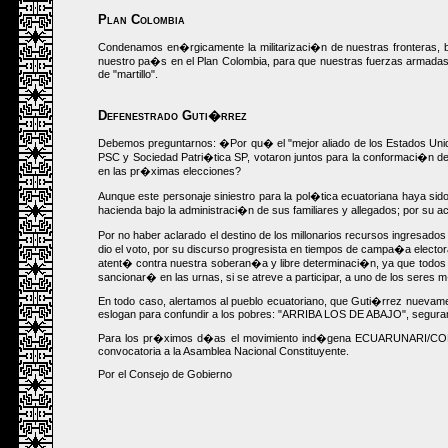
Plan Colombia
Condenamos en�rgicamente la militarizaci�n de nuestras fronteras, baj
nuestro pa�s en el Plan Colombia, para que nuestras fuerzas armadas ha
de "martillo".
Defenestrado Guti�rrez
Debemos preguntarnos: �Por qu� el "mejor aliado de los Estados Unidos",
PSC y Sociedad Patri�tica SP, votaron juntos para la conformaci�n d
en las pr�ximas elecciones?
Aunque este personaje siniestro para la pol�tica ecuatoriana haya si
hacienda bajo la administraci�n de sus familiares y allegados; por su a
Por no haber aclarado el destino de los millonarios recursos ingresad
dio el voto, por su discurso progresista en tiempos de campa�a electo
atent� contra nuestra soberan�a y libre determinaci�n, ya que todos sa
sancionar� en las urnas, si se atreve a participar, a uno de los seres 
En todo caso, alertamos al pueblo ecuatoriano, que Guti�rrez nuevame
eslogan para confundir a los pobres: "ARRIBA LOS DE ABAJO", segurame
Para los pr�ximos d�as el movimiento ind�gena ECUARUNARI/CONAIE y
convocatoria a la Asamblea Nacional Constituyente.
Por el Consejo de Gobierno