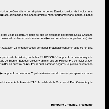
o Uribe de Colombia y por el gobierno de los Estados Unidos, de involucrar a
ej�rcito colombiano bajo asesoramiento militar norteamericano, hagan el papel
l per�odo electoral, y luego de que los diputados del partido Social Cristiano
r provocado cobardemente una represi�n sin precedentes al pueblo de Quito,
mo Juzgador, ya lo condenamos por haber pretendido convertir al pa�s en una
s precios de la historia; por haber TRAICIONADO al pueblo ecuatoriano que le
allo de Bush en Estados Unidos y afirmar que en �l tendr� a su mejor aliado,
 militar en nuestro pa�s. Por lo cual, estamos seguros, el pueblo ecuatoriano
m�s al pueblo ecuatoriano. Y ya lo estamos viendo puesto que aparece con su
ivamente la firma del TLC, la salida de la Oxy, No al Plan Colombia y la
Humberto Cholango, presidente