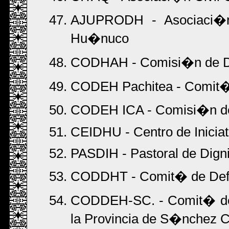
AJUPRODH - Asociaci�n
Hu�nuco
CODHAH - Comisi�n de De
CODEH Pachitea - Comit�
CODEH ICA - Comisi�n de
CEIDHU - Centro de Inicia
PASDIH - Pastoral de Dig
CODDHT - Comit� de Defe
CODDEH-SC. - Comit� de
la Provincia de S�nchez 