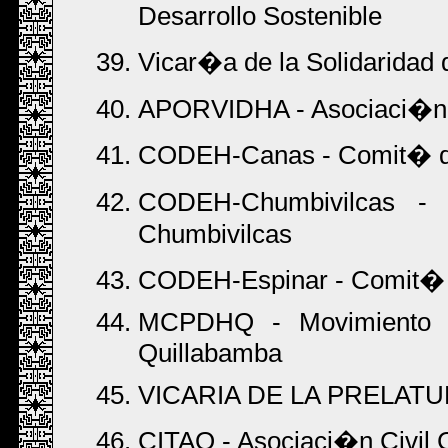
Desarrollo Sostenible
Vicar�a de la Solidaridad
APORVIDHA - Asociaci�n p
CODEH-Canas - Comit� d
CODEH-Chumbivilcas -
Chumbivilcas
CODEH-Espinar - Comit� 
MCPDHQ - Movimiento C
Quillabamba
VICARIA DE LA PRELATU
CITAQ - Asociaci�n Civil 