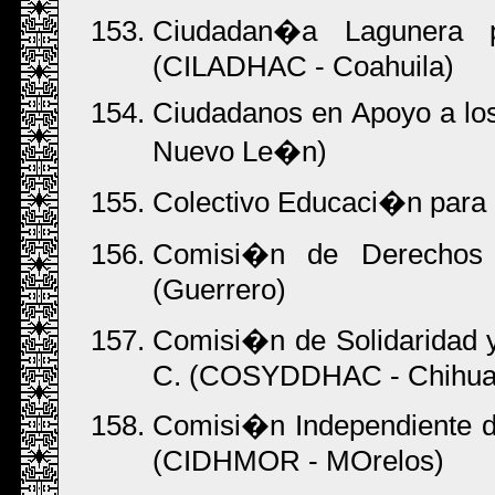
Ciudadan�a Lagunera 
(CILADHAC - Coahuila)
Ciudadanos en Apoyo a l
Nuevo Le�n)
Colectivo Educaci�n para 
Comisi�n de Derechos
(Guerrero)
Comisi�n de Solidaridad 
C. (COSYDDHAC - Chihua
Comisi�n Independiente d
(CIDHMOR - MOrelos)