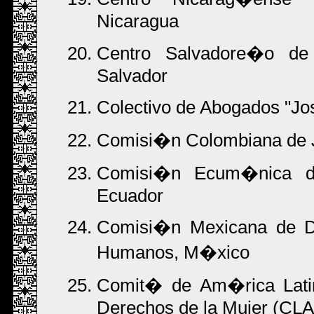
Nicaragua
Centro Salvadore�o de
Salvador
Colectivo de Abogados "Jo
Comisi�n Colombiana de J
Comisi�n Ecum�nica d
Ecuador
Comisi�n Mexicana de D
Humanos, M�xico
Comit� de Am�rica Latin
Derechos de la Mujer (C