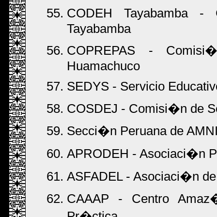
CODEH Tayabamba - 
Tayabamba
COPREPAS - Comisi�n 
Huamachuco
SEDYS - Servicio Educativo
COSDEJ - Comisi�n de Soli
Secci�n Peruana de AM
APRODEH - Asociaci�n P
ASFADEL - Asociaci�n de 
CAAAP - Centro Amaz�n
Pr�ctica