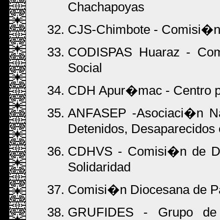
Chachapoyas
CJS-Chimbote - Comisi�n d
CODISPAS Huaraz - Comi
Social
CDH Apur�mac - Centro pa
ANFASEP -Asociaci�n Nac
Detenidos, Desaparecidos
CDHVS - Comisi�n de De
Solidaridad
Comisi�n Diocesana de Pa
GRUFIDES - Grupo de 