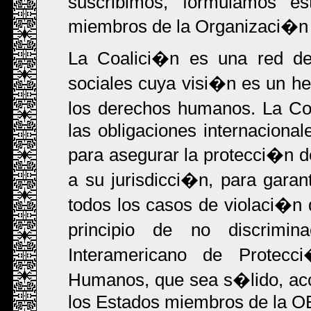
suscribimos, formulamos es
miembros de la Organizaci�n 
La Coalici�n es una red de
sociales cuya visi�n es un he
los derechos humanos. La Coa
las obligaciones internacion
para asegurar la protecci�n de
a su jurisdicci�n, para garan
todos los casos de violaci�n
principio de no discrimi
Interamericano de Protec
Humanos, que sea s�lido, acc
los Estados miembros de la O