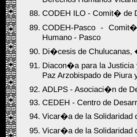
CODEH ILO - Comit� de D
CODEH-Pasco - Comit� 
Humano - Pasco
Di�cesis de Chulucanas, �
Diacon�a para la Justicia 
Paz Arzobispado de Piura
ADLPS - Asociaci�n de De
CEDEH - Centro de Desar
Vicar�a de la Solidaridad d
Vicar�a de la Solidaridad d