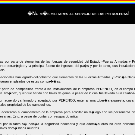
�No m�s militares al servicio de las petroleras!
s por parte de elementos de las fuerzas de seguridad del Estado -Fueras Armadas y Pol
urso estrat�gico y la principal fuente de ingresos del pa�s y por lo tanto, sus instalaci
cia.
snacionales han logrado del gobierno que elementos de las Fuerzas Armadas y Polic�a Nac
si fueran empleados de estas compa��as.
r parte de campesinos frente a las instalaciones de le empresa PERENCO, en el campo Co
Jim�nez, quien fue herido con balas de goma, a pesar de lo cual fue llevado a un calabozo m
 un acuerdo ya firmado y aceptado por PERENCO: enterrar una tuber�a expuesta, cuy
males propiedad de los campesinos.
se acercaron al campamento de la empresa para solicitar un di�logo con los personeros 
rias. Esto, a pesar de contar con resguardo militar.
 que por lo tanto s� hab�a la seguridad necesaria y que adem�s ellos no eran delin
males dom�sticos muertos.