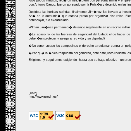
A los pocos minutos, lleg� un helic�ptero con personal militar y empez
con Antonio Cango, fueron apresado por la Polic�a y detenido en las 
Debido a las heridas sufridas, finalmente, Jim�nez fue llevado al hospi
Ah� se le comunic� que estaba preso por organizar disturbios. Eleme
detenci�n, fue excarcelado.
Wilman Jim�nez permaneci� detenido ilegalmente en un recinto militar 
�Es acaso rol de las fuerzas de seguridad del Estado el de hacer de
deber�an proteger y asegurar su vida y su dignidad?
�No tienen acaso los campesinos el derecho a reclamar contra un peligro
�Por qu� la �nica respuesta del gobierno, ante este justo reclamo, es
Exigimos, y seguiremos exigiendo -hasta que se haga efectivo-, un pronu
[+info]
http://www.prodh.ec/