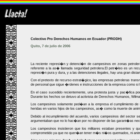
Colectivo Pro Derechos Humanos en Ecuador (PRODH)
Quito, 7 de julio de 2006
La reciente represi�n y detenci�n de campesinos en zonas petrolera
referente a la as� llamada seguridad petrolera.El petr�leo es un rec
represi�n pura y dura, y a las detenciones ilegales, hay una gran distan
Con el pretexto de recurso estrat�gico, las empresas petroleras tran
de personal que sigue �rdenes e instrucciones de la empresa como 
En el caso sucedido recientemente, una protesta justa y pac�fica po
Durante los hechos se detuvo al activista de Derechos Humanos, Wilman 
Los campesinos solamente ped�an a la empresa el cumplimiento de
heridas en varios hijos de los campesinos, as� como la muerte de ani
Debido al incumplimiento del acuerdo, varios campesinos del sector 
argumentaban que no lo hac�an por no disponer de las garant�as necesa
Los campesinos insistieron que los militares estaban presentes y
comprometido ya que no quer�an tener m�s ni�os quemados, ni ani