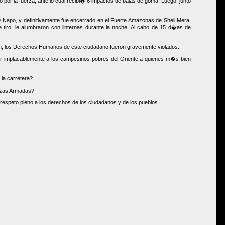
por la fuerza, ante lo cual recibi� 6 impactos de balas de goma. Luego, junto
 19 Napo, y definitivamente fue encerrado en el Fuerte Amazonas de Shell Mera.
 tiro, le alumbraron con linternas durante la noche. Al cabo de 15 d�as de
fin, los Derechos Humanos de este ciudadano fueron gravemente violados.
mir implacablemente a los campesinos pobres del Oriente a quienes m�s bien
 la carretera?
erzas Armadas?
 respeto pleno a los derechos de los ciudadanos y de los pueblos.