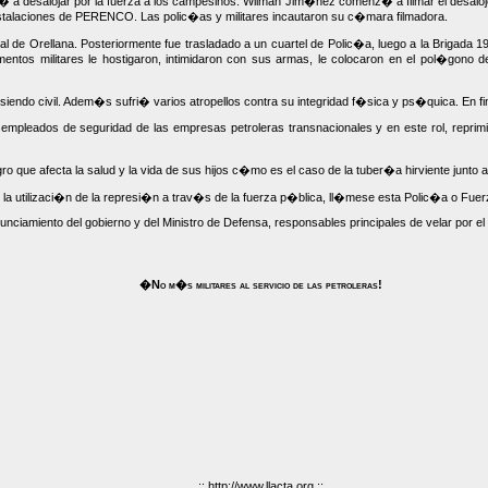
� a desalojar por la fuerza a los campesinos. Wilman Jim�nez comenz� a filmar el desalojo 
instalaciones de PERENCO. Las polic�as y militares incautaron su c�mara filmadora.
tal de Orellana. Posteriormente fue trasladado a un cuartel de Polic�a, luego a la Brigada
ntos militares le hostigaron, intimidaron con sus armas, le colocaron en el pol�gono de
siendo civil. Adem�s sufri� varios atropellos contra su integridad f�sica y ps�quica. En 
 empleados de seguridad de las empresas petroleras transnacionales y en este rol, repri
 que afecta la salud y la vida de sus hijos c�mo es el caso de la tuber�a hirviente junto a
 la utilizaci�n de la represi�n a trav�s de la fuerza p�blica, ll�mese esta Polic�a o Fu
nciamiento del gobierno y del Ministro de Defensa, responsables principales de velar por el
�No m�s militares al servicio de las petroleras!
::
http://www.llacta.org
::