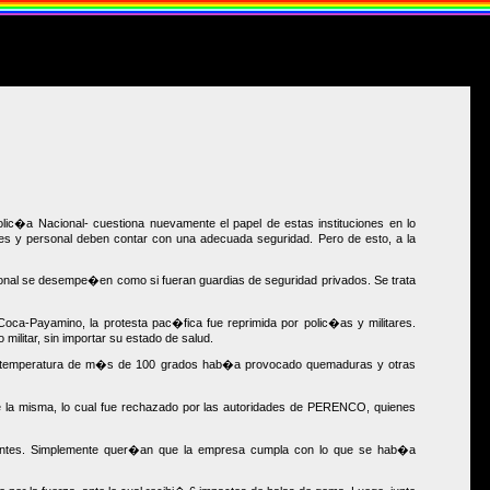
ic�a Nacional- cuestiona nuevamente el papel de estas instituciones en lo
ones y personal deben contar con una adecuada seguridad. Pero de esto, a la
ional se desempe�en como si fueran guardias de seguridad privados. Se trata
ca-Payamino, la protesta pac�fica fue reprimida por polic�as y militares.
ilitar, sin importar su estado de salud.
a temperatura de m�s de 100 grados hab�a provocado quemaduras y otras
de la misma, lo cual fue rechazado por las autoridades de PERENCO, quienes
cuentes. Simplemente quer�an que la empresa cumpla con lo que se hab�a