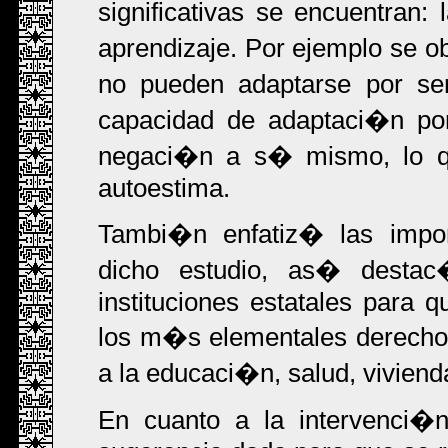
significativas se encuentran:
aprendizaje. Por ejemplo se ob
no pueden adaptarse por ser
capacidad de adaptaci�n por
negaci�n a s� mismo, lo qu
autoestima.
Tambi�n enfatiz� las impor
dicho estudio, as� destac
instituciones estatales para 
los m�s elementales derecho
a la educaci�n, salud, vivienda
En cuanto a la intervenci�n