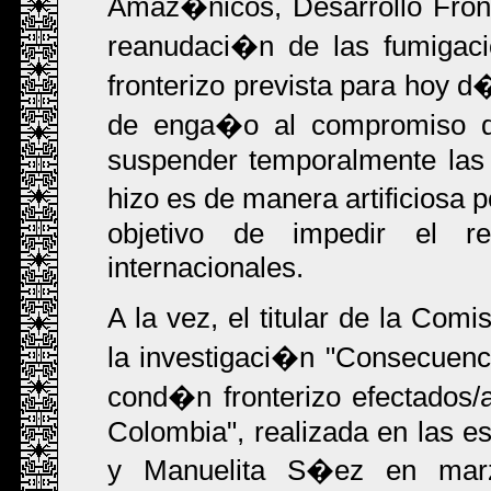
Amaz�nicos, Desarrollo Fron
reanudaci�n de las fumigac
fronterizo prevista para hoy d�
de enga�o al compromiso d
suspender temporalmente las 
hizo es de manera artificiosa 
objetivo de impedir el r
internacionales.
A la vez, el titular de la C
la investigaci�n "Consecuen
cond�n fronterizo efectados/a
Colombia", realizada en las e
y Manuelita S�ez en marz