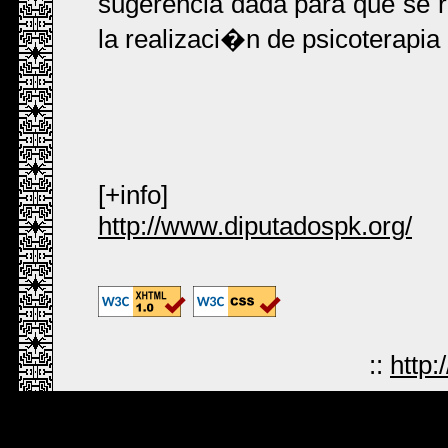
sugerencia dada para que se re
la realizaci�n de psicoterapia 
[+info]
http://www.diputadospk.org/
::
http: