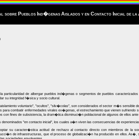
al sobre Pueblos Ind�genas Aislados y en Contacto Inicial de 
)
particularidad de albergar pueblos ind�genas o segmentos de pueblos caracterizados po
 su integridad f�sica y socio cultural.
lamiento voluntario", "ocultos", "silv�colas", son considerados el sector m�s sensible d
 para combatir enfermedades virales ex�genas, el estrechamiento que vienen sufriendo sus t
con fines de subsistencia, la dram�tica disminuci�n poblacional de algunos de ellos ante
denominados "en contacto inicial", los cuales a�n viven las consecuencias de experiencia
optar su caracter�stica actitud de rechazo al contacto directo con miembros de la so
ucci�n de infraestructuras, que el proceso de globalizaci�n ha producido en ellos. As�,
 las sociedades envolventes.