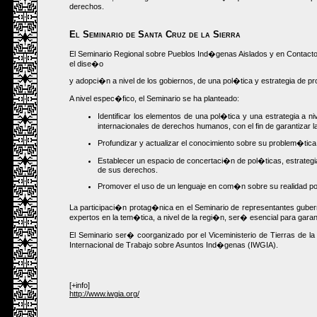
derechos.
El Seminario de Santa Cruz de la Sierra
El Seminario Regional sobre Pueblos Ind�genas Aislados y en Contacto 
el dise�o
y adopci�n a nivel de los gobiernos, de una pol�tica y estrategia de 
A nivel espec�fico, el Seminario se ha planteado:
Identificar los elementos de una pol�tica y una estrategia a ni
internacionales de derechos humanos, con el fin de garantizar
Profundizar y actualizar el conocimiento sobre su problem�tic
Establecer un espacio de concertaci�n de pol�ticas, estrategia
de sus derechos.
Promover el uso de un lenguaje en com�n sobre su realidad por 
La participaci�n protag�nica en el Seminario de representantes gub
expertos en la tem�tica, a nivel de la regi�n, ser� esencial para garan
El Seminario ser� coorganizado por el Viceministerio de Tierras de 
Internacional de Trabajo sobre Asuntos Ind�genas (IWGIA).
[+info]
http://www.iwgia.org/