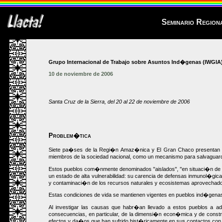
Seminario Region
Grupo Internacional de Trabajo sobre Asuntos Ind�genas (IWGIA
10 de noviembre de 2006
Santa Cruz de la Sierra, del 20 al 22 de noviembre de 2006
Problem�tica
Siete pa�ses de la Regi�n Amaz�nica y El Gran Chaco presentan la 
miembros de la sociedad nacional, como un mecanismo para salvaguardar
Estos pueblos com�nmente denominados "aislados", "en situaci�n de ais
un estado de alta vulnerabilidad: su carencia de defensas inmunol�gicas
y contaminaci�n de los recursos naturales y ecosistemas aprovechados 
Estas condiciones de vida se mantienen vigentes en pueblos ind�genas 
Al investigar las causas que habr�an llevado a estos pueblos a ad
consecuencias, en particular, de la dimensi�n econ�mica y de constr
efectos y da�os que han sufrido hist�ricamente en sus contactos con