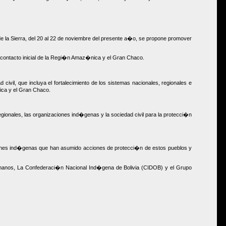
e la Sierra, del 20 al 22 de noviembre del presente a�o, se propone promover
 contacto inicial de la Regi�n Amaz�nica y el Gran Chaco.
 civil, que incluya el fortalecimiento de los sistemas nacionales, regionales e
ica y el Gran Chaco.
gionales, las organizaciones ind�genas y la sociedad civil para la protecci�n
iones ind�genas que han asumido acciones de protecci�n de estos pueblos y
Humanos, La Confederaci�n Nacional Ind�gena de Bolivia (CIDOB) y el Grupo