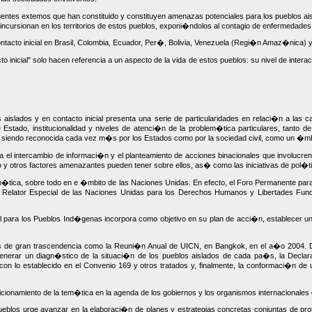
tes extemos que han constituido y constituyen amenazas potenciales para los pueblos aislad
 incursionan en los territorios de estos pueblos, exponi�ndolos al contagio de enfermedades
ontacto inicial en Brasil, Colombia, Ecuador, Per�, Bolivia, Venezuela (Regi�n Amaz�nica)
cto inicial" solo hacen referencia a un aspecto de la vida de estos pueblos: su nivel de i
ados y en contacto inicial presenta una serie de particularidades en relaci�n a las ca
tado, institucionalidad y niveles de atenci�n de la problem�tica particulares, tanto de pa
 siendo reconocida cada vez m�s por los Estados como por la sociedad civil, como un �mbi
da el intercambio de informaci�n y el planteamiento de acciones binacionales que involucr
o y otros factores amenazantes pueden tener sobre ellos, as� como las iniciativas de pol
 tem�tica, sobre todo en e �mbito de las Naciones Unidas. En efecto, el Foro Permanente p
 Relator Especial de las Naciones Unidas para los Derechos Humanos y Libertades Funda
 para los Pueblos Ind�genas incorpora como objetivo en su plan de acci�n, establecer un
les de gran trascendencia como la Reuni�n Anual de UICN, en Bangkok, en el a�o 2004. De
generar un diagn�stico de la situaci�n de los pueblos aislados de cada pa�s, la Decla
on lo establecido en el Convenio 169 y otros tratados y, finalmente, la conformaci�n de
ionamiento de la tem�tica en la agenda de los gobiernos y los organismos internacionales
blos urge avanzar en la elaboraci�n de planes y estrategias concretas conjuntas de protec