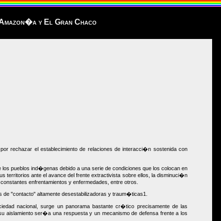
la Amazon�a y El Gran Chaco
r rechazar el establecimiento de relaciones de interacci�n sostenida con
e los pueblos ind�genas debido a una serie de condiciones que los colocan en
erritorios ante el avance del frente extractivista sobre ellos, la disminuci�n
 constantes enfrentamientos y enfermedades, entre otros.
s de "contacto" altamente desestabilizadoras y traum�ticas1.
ciedad nacional, surge un panorama bastante cr�tico precisamente de las
 su aislamiento ser�a una respuesta y un mecanismo de defensa frente a los