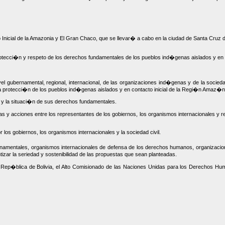
Inicial de la Amazonia y El Gran Chaco, que se llevar� a cabo en la ciudad de Santa Cruz d
protecci�n y respeto de los derechos fundamentales de los pueblos ind�genas aislados y en
vel gubernamental, regional, internacional, de las organizaciones ind�genas y de la sociedad
 la protecci�n de los pueblos ind�genas aislados y en contacto inicial de la Regi�n Amaz�n
a y la situaci�n de sus derechos fundamentales.
s y acciones entre los representantes de los gobiernos, los organismos internacionales y re
los gobiernos, los organismos internacionales y la sociedad civil.
ernamentales, organismos internacionales de defensa de los derechos humanos, organizac
tizar la seriedad y sostenibilidad de las propuestas que sean planteadas.
la Rep�blica de Bolivia, el Alto Comisionado de las Naciones Unidas para los Derechos 