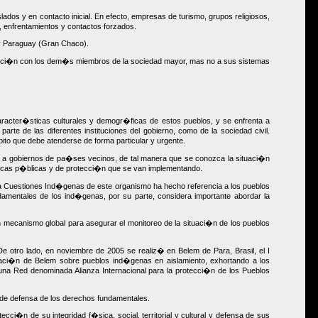
os y en contacto inicial. En efecto, empresas de turismo, grupos religiosos,
, enfrentamientos y contactos forzados.
 y Paraguay (Gran Chaco).
nteracci�n con los dem�s miembros de la sociedad mayor, mas no a sus sistemas
racter�sticas culturales y demogr�ficas de estos pueblos, y se enfrenta a
rte de las diferentes instituciones del gobierno, como de la sociedad civil.
to que debe atenderse de forma particular y urgente.
en a gobiernos de pa�ses vecinos, de tal manera que se conozca la situaci�n
�ticas p�blicas y de protecci�n que se van implementando.
ara Cuestiones Ind�genas de este organismo ha hecho referencia a los pueblos
mentales de los ind�genas, por su parte, considera importante abordar la
 mecanismo global para asegurar el monitoreo de la situaci�n de los pueblos
 otro lado, en noviembre de 2005 se realiz� en Belem de Para, Brasil, el I
raci�n de Belem sobre pueblos ind�genas en aislamiento, exhortando a los
 una Red denominada Alianza Internacional para la protecci�n de los Pueblos
 de defensa de los derechos fundamentales.
ci�n de su integridad f�sica, social, territorial y cultural y defensa de sus