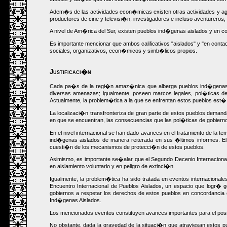
Adem�s de las actividades econ�micas existen otras actividades y agen
productores de cine y televisi�n, investigadores e incluso aventureros,
A nivel de Am�rica del Sur, existen pueblos ind�genas aislados y en c
Es importante mencionar que ambos calificativos "aislados" y "en conta
sociales, organizativos, econ�micos y simb�licos propios.
Justificaci�n
Cada pa�s de la regi�n amaz�nica que alberga pueblos ind�genas aisl
diversas amenazas; igualmente, poseen marcos legales, pol�ticas de Es
Actualmente, la problem�tica a la que se enfrentan estos pueblos est�
La localizaci�n transfronteriza de gran parte de estos pueblos deman
en que se encuentran, las consecuencias que las pol�ticas de gobiern
En el nivel internacional se han dado avances en el tratamiento de la
ind�genas aislados de manera reiterada en sus �ltimos informes. El
cuesti�n de los mecanismos de protecci�n de estos pueblos.
Asimismo, es importante se�alar que el Segundo Decenio Internacional
en aislamiento voluntario y en peligro de extinci�n.
Igualmente, la problem�tica ha sido tratada en eventos internaciona
Encuentro Internacional de Pueblos Aislados, un espacio que logr� 
gobiernos a respetar los derechos de estos pueblos en concordancia c
Ind�genas Aislados.
Los mencionados eventos constituyen avances importantes para el posic
No obstante, dada la gravedad de la situaci�n que atraviesan estos pue