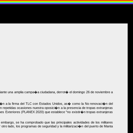
mediante una amplia campa�a ciudadana, derrot� el domingo 26 de noviembre a
ici�n a la firma del TLC con Estados Unidos, as� como la No renovaci�n del
 repetidas ocasiones nuestra oposici�n a la presencia de tropas extranjeras
iones Exteriores (PLANEX 2020) que establece "no existir�n tropas extranjeras
 embargo, se ha comprobado que las principales actividades de los militares
 otro lado, los programas de seguridad y la militarizaci�n del puerto de Manta