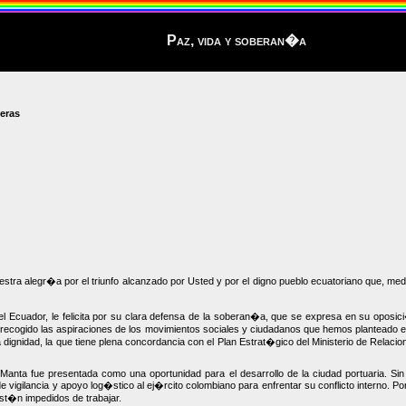
Paz, vida y soberan�a
jeras
uestra alegr�a por el triunfo alcanzado por Usted y por el digno pueblo ecuatoriano que, 
l Ecuador, le felicita por su clara defensa de la soberan�a, que se expresa en su opos
cogido las aspiraciones de los movimientos sociales y ciudadanos que hemos planteado en
a dignidad, la que tiene plena concordancia con el Plan Estrat�gico del Ministerio de Relac
Manta fue presentada como una oportunidad para el desarrollo de la ciudad portuaria. Sin
vigilancia y apoyo log�stico al ej�rcito colombiano para enfrentar su conflicto interno. Por
st�n impedidos de trabajar.