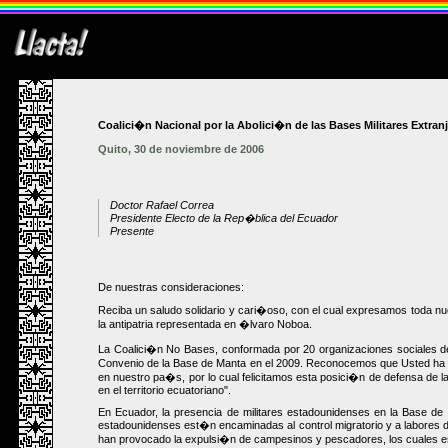
Coalici�n Nacional por la Abolici�n de las Bases Militares Extran
Quito, 30 de noviembre de 2006
Doctor Rafael Correa
Presidente Electo de la Rep�blica del Ecuador
Presente
De nuestras consideraciones:
Reciba un saludo solidario y cari�oso, con el cual expresamos toda n
la antipatria representada en �lvaro Noboa.
La Coalici�n No Bases, conformada por 20 organizaciones sociales de
Convenio de la Base de Manta en el 2009. Reconocemos que Usted ha re
en nuestro pa�s, por lo cual felicitamos esta posici�n de defensa de l
en el territorio ecuatoriano".
En Ecuador, la presencia de militares estadounidenses en la Base de 
estadounidenses est�n encaminadas al control migratorio y a labores de 
han provocado la expulsi�n de campesinos y pescadores, los cuales e