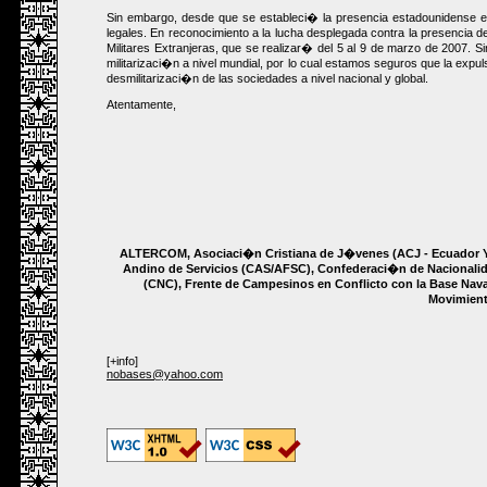
Sin embargo, desde que se estableci� la presencia estadounidense e
legales. En reconocimiento a la lucha desplegada contra la presencia 
Militares Extranjeras, que se realizar� del 5 al 9 de marzo de 2007.
militarizaci�n a nivel mundial, por lo cual estamos seguros que la exp
desmilitarizaci�n de las sociedades a nivel nacional y global.
Atentamente,
ALTERCOM, Asociaci�n Cristiana de J�venes (ACJ - Ecuado
Andino de Servicios (CAS/AFSC), Confederaci�n de Nacional
(CNC), Frente de Campesinos en Conflicto con la Base N
Movimient
[+info]
nobases@yahoo.com