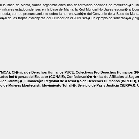
n la Base de Manta, varias organizaciones han desarrollado acciones de movilizaci�n, 
de militares estadounidenses en la Base de Manta, la Red Mundial No Bases escogi� al Ecua
 Sin duda, con su pronunciamiento sobre la no renovaci�n del Convenio de la Base de Mant
ulsi�n de las tropas extranjeras del Ecuador en el 2009 ser� un ejemplo de soberan�a y dign
r YMCA), Cl�nica de Derechos Humanos PUCE, Colectivos Pro Derechos Humanos 
idades Ind�genas del Ecuador (CONAIE), Confederaci�n �nica de Afiliados al Seg
aval de Jaramij�, Fundaci�n Regional de Asesor�a en Derechos Humanos (INREDH),
o de Mujeres Montecristi, Movimiento Tohall�, Servicio de Paz y Justicia (SERPA