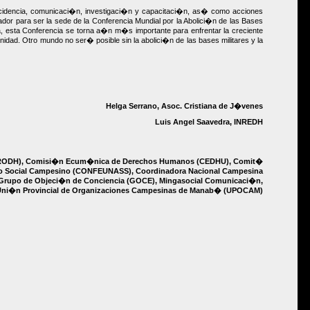
incidencia, comunicaci�n, investigaci�n y capacitaci�n, as� como acciones
dor para ser la sede de la Conferencia Mundial por la Abolici�n de las Bases
a, esta Conferencia se torna a�n m�s importante para enfrentar la creciente
idad. Otro mundo no ser� posible sin la abolici�n de las bases militares y la
Helga Serrano, Asoc. Cristiana de J�venes
Luis Angel Saavedra, INREDH
(PRODH), Comisi�n Ecum�nica de Derechos Humanos (CEDHU), Comit�
uro Social Campesino (CONFEUNASS), Coordinadora Nacional Campesina
 Grupo de Objeci�n de Conciencia (GOCE), Mingasocial Comunicaci�n,
J), Uni�n Provincial de Organizaciones Campesinas de Manab� (UPOCAM)