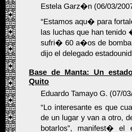
Estela Garz�n (06/03/200
Estamos aqu� para fortale
las luchas que han tenido
sufri� 60 a�os de bombar
dijo el delegado estadoun
Base de Manta: Un estado
Quito
Eduardo Tamayo G. (07/03
Lo interesante es que cua
de un lugar y van a otro, 
botarlos
, manifest� el e