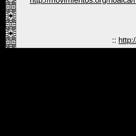
::
http: