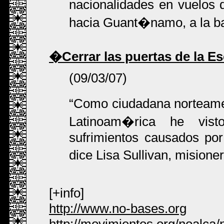
nacionalidades en vuelos
hacia Guant�namo, a la ba
�Cerrar las puertas de la E
(09/03/07)
Como ciudadana norteamer
Latinoam�rica he vist
sufrimientos causados por
dice Lisa Sullivan, mision
[+info]
http://www.no-bases.org
http://movimientos.org/noalca