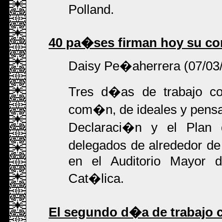
Polland.
40 pa�ses firman hoy su co
Daisy Pe�aherrera (07/03
Tres d�as de trabajo coo
com�n, de ideales y pensa
Declaraci�n y el Plan
delegados de alrededor d
en el Auditorio Mayor d
Cat�lica.
El segundo d�a de trabajo c