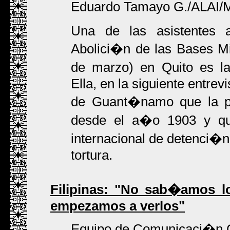
Eduardo Tamayo G./ALAI/Mi
Una de las asistentes a
Abolici�n de las Bases Mil
de marzo) en Quito es l
Ella, en la siguiente entre
de Guant�namo que la po
desde el a�o 1903 y qu
internacional de detenci�n
tortura.
Filipinas: "No sab�amos l
empezamos a verlos"
Equipo de Comunicaci�n C