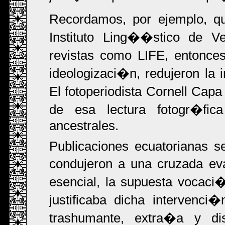
Recordamos, por ejemplo, q
Instituto Ling��stico de Ve
revistas como LIFE, entonce
ideologizaci�n, redujeron la
El fotoperiodista Cornell Cap
de esa lectura fotogr�fica
ancestrales.
Publicaciones ecuatorianas s
condujeron a una cruzada ev
esencial, la supuesta voca
justificaba dicha intervenci
trashumante, extra�a y dis