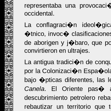
representaba una provocac
occidental.
La conflagraci�n ideol�gica
�tnico, invoc� clasificacion
de aborigen y j�baro, que po
convirtieron en ultrajes.
La antigua tradici�n de conqu
por la Colonizaci�n Espa�ola
bajo �pticas diferentes, las
Canela
. El Oriente pas� a
descubrimiento petrolero reb
rebautizar un territorio qu