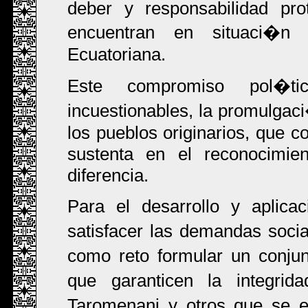
deber y responsabilidad pr
encuentran en situaci�
Ecuatoriana.
Este compromiso pol�tic
incuestionables, la promulgac
los pueblos originarios, que c
sustenta en el reconocimie
diferencia.
Para el desarrollo y aplic
satisfacer las demandas soci
como reto formular un conju
que garanticen la integrid
Taromenani y otros que se e