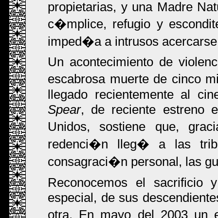
propietarias, y una Madre Nat
c�mplice, refugio y escondi
imped�a a intrusos acercarse 
Un acontecimiento de violen
escabrosa muerte de cinco mi
llegado recientemente al cin
Spear
, de reciente estreno 
Unidos, sostiene que, grac
redenci�n lleg� a las trib
consagraci�n personal, las gu
Reconocemos el sacrificio y
especial, de sus descendiente
otra. En mayo del 2003 un 