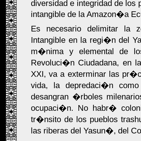
diversidad e integridad de los
intangible de la Amazon�a Ec
Es necesario delimitar la
Intangible en la regi�n del
m�nima y elemental de los
Revoluci�n Ciudadana, en la
XXI, va a exterminar las pr�c
vida, la depredaci�n como
desangran �rboles milenario
ocupaci�n. No habr� colonia
tr�nsito de los pueblos tra
las riberas del Yasun�, del C