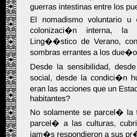
guerras intestinas entre los p
El nomadismo voluntario u o
colonizaci�n interna, la p
Ling��stico de Verano, cond
sombras errantes a los due�os 
Desde la sensibilidad, desd
social, desde la condici�n 
eran las acciones que un Esta
habitantes?
No solamente se parcel� la t
parcel� a las culturas, cub
jam�s respondieron a sus pr�