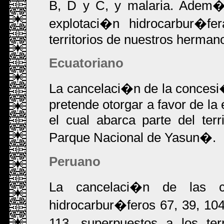
B, D y C, y malaria. Adem�s
explotaci�n hidrocarbur�f
territorios de nuestros hermano
Ecuatoriano
La cancelaci�n de la concesi
pretende otorgar a favor de 
el cual abarca parte del terr
Parque Nacional de Yasun�.
Peruano
La cancelaci�n de las co
hidrocarbur�feros 67, 39, 104
113, superpuestos a los ter