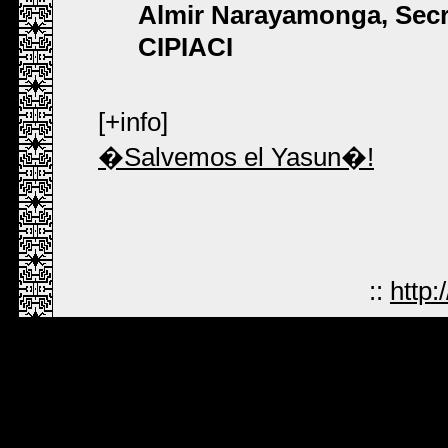
Almir Narayamonga, Sec
CIPIACI
[+info]
�Salvemos el Yasun�!
::
http: