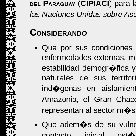
del Paraguay
(
CIPIACI
) para 
las Naciones Unidas sobre As
Considerando
Que por sus condiciones 
enfermedades externas, m
estabilidad demogr�fica y
naturales de sus territo
ind�genas en aislamiento
Amazonia, el Gran Chaco
representan al sector m�s
Que adem�s de su vulnera
contacto inicial est