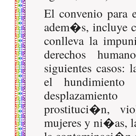
El convenio para 
adem�s, incluye 
conlleva la impun
derechos human
siguientes casos: 
el hundimiento 
desplazamien
prostituci�n, vi
mujeres y ni�as, l