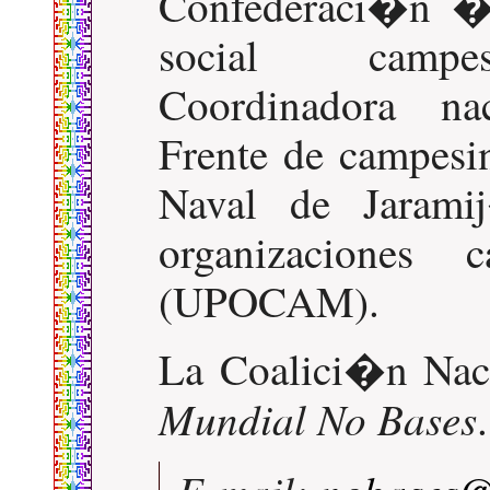
Confederaci�n �n
social campe
Coordinadora na
Frente de campesin
Naval de Jarami
organizaciones
(UPOCAM).
La Coalici�n Naci
Mundial No Bases
.