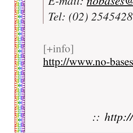
E-mail:
nobases
Tel: (02) 254542
[+info]
http://www.no-bases
::
http: