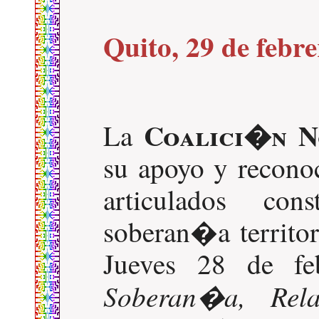
Quito, 29 de febr
Coalici�n N
La
su apoyo y reconoc
articulados cons
soberan�a territor
Jueves 28 de f
Soberan�a, Relac