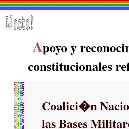
A
poyo y reconoci
constitucionales r
Coalici�n Nacio
las Bases Milita