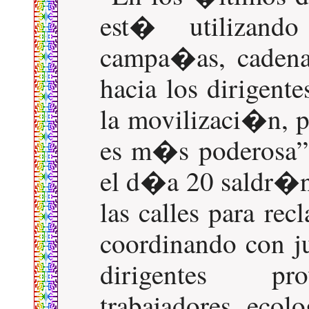
est� utilizando 
campa�as, cadena
hacia los dirigent
la movilizaci�n, p
es m�s poderosa
el d�a 20 saldr�n 
las calles para re
coordinando con j
dirigentes prov
trabajadores, ecolo