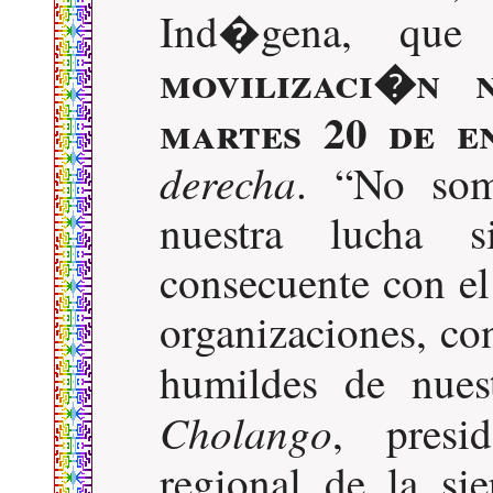
Ind�gena, qu
movilizaci�n 
martes 20 de e
derecha
.
No som
nuestra lucha 
consecuente con el
organizaciones, co
humildes de nuest
Cholango
, pres
regional de la sie