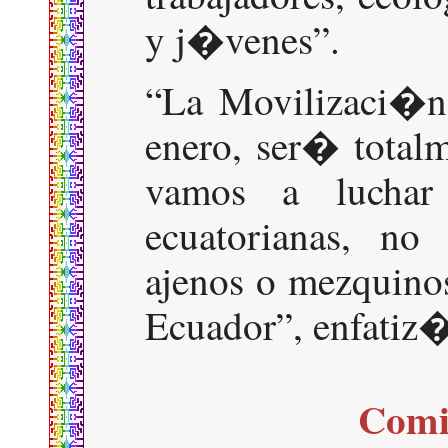
y j�venes
.
La Movilizaci�n
enero, ser� totalm
vamos a luchar
ecuatorianas, no 
ajenos o mezquino
Ecuador
, enfati
Comi