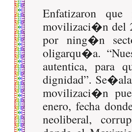
Enfatizaron que
movilizaci�n del 
por ning�n sect
oligarqu�a.
Nue
autentica, para 
dignidad
. Se�alar
movilizaci�n pue
enero, fecha dond
neoliberal, corr