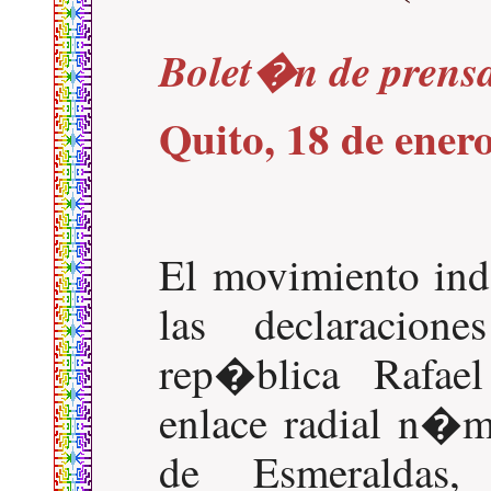
Bolet�n de prens
Quito, 18 de ener
El movimiento in
las declaracion
rep�blica Rafae
enlace radial n�m
de Esmeraldas