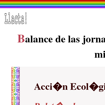
B
alance de las jorn
m
Acci�n Ecol�g