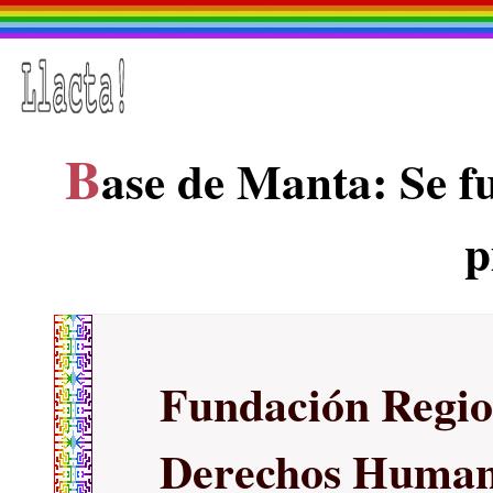
B
ase de Manta: Se fu
p
Fundación Regio
Derechos Huma