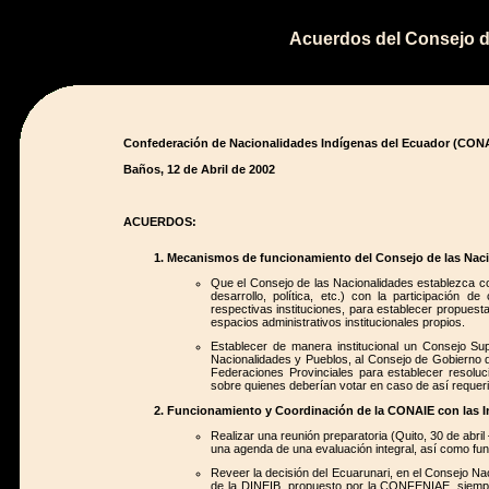
Acuerdos del Consejo 
Confederación de Nacionalidades Indígenas del Ecuador (CON
Baños, 12 de Abril de 2002
ACUERDOS:
Mecanismos de funcionamiento del Consejo de las Naci
Que el Consejo de las Nacionalidades establezca co
desarrollo, política, etc.) con la participación 
respectivas instituciones, para establecer propuest
espacios administrativos institucionales propios.
Establecer de manera institucional un Consejo S
Nacionalidades y Pueblos, al Consejo de Gobierno 
Federaciones Provinciales para establecer resoluci
sobre quienes deberían votar en caso de así requeri
Funcionamiento y Coordinación de la CONAIE con las In
Realizar una reunión preparatoria (Quito, 30 de abri
una agenda de una evaluación integral, así como fu
Reveer la decisión del Ecuarunari, en el Consejo Nacio
de la DINEIB, propuesto por la CONFENIAE, siempre