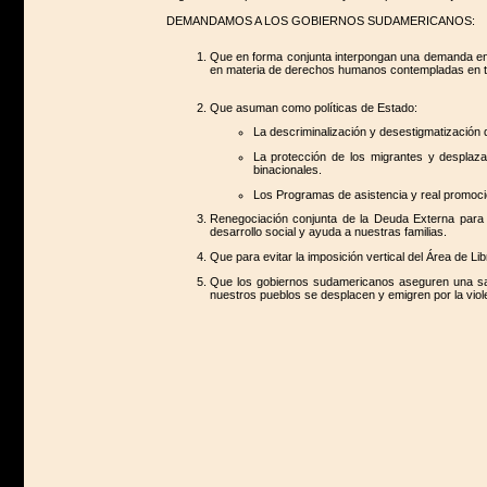
DEMANDAMOS A LOS GOBIERNOS SUDAMERICANOS:
Que en forma conjunta interpongan una demanda en la
en materia de derechos humanos contempladas en tra
Que asuman como políticas de Estado:
La descriminalización y desestigmatización d
La protección de los migrantes y desplazad
binacionales.
Los Programas de asistencia y real promoción
Renegociación conjunta de la Deuda Externa para q
desarrollo social y ayuda a nuestras familias.
Que para evitar la imposición vertical del Área de L
Que los gobiernos sudamericanos aseguren una salida
nuestros pueblos se desplacen y emigren por la viol