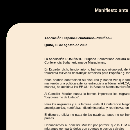
Manifiesto ante
Asociación Hispano-Ecuatoriana
Rumiñahui
Quito, 16 de agosto de 2002
La Asociación RUMIÑAHUI Hispano Ecuatoriana declara al 
Conferencia Sudamericana de Migraciones.
En Ecuador dicho funcionario no ha honrado ni uno solo de
"cuarenta mil visas de trabajo" ofrecidas para España? ¿Dón
Esos hechos contradicen su discurso y hacen ver que todo
mantenido una política exterior entreguista al liderar el A
manera, ha cedido a los EE.UU. la Base de Manta involucrán
Al Canciller Moeller nunca le hemos importado los migrante
"coyoterismo de Estado".
Para los migrantes y sus familias, esta III Conferencia Re
antimigratorias, xenófobas, discriminatorias y restrictivas 
El discurso oficial no pasa de las palabras, pues no se l
países.
Denunciamos al canciller Moeller por permitir que la OIM r
migrantes comparándolos con coyotes o perros salvajes.