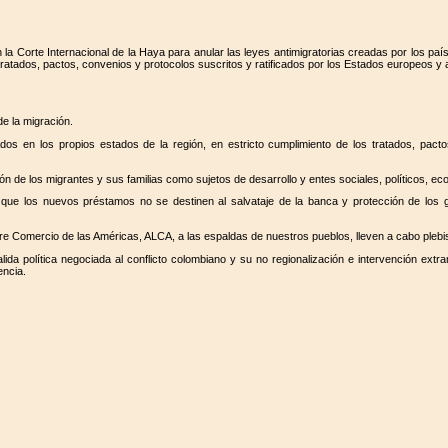
 Corte Internacional de la Haya para anular las leyes antimigratorias creadas por los paí
tados, pactos, convenios y protocolos suscritos y ratificados por los Estados europeos y
e la migración.
os en los propios estados de la región, en estricto cumplimiento de los tratados, pacto
 de los migrantes y sus familias como sujetos de desarrollo y entes sociales, políticos, ec
ue los nuevos préstamos no se destinen al salvataje de la banca y protección de los gr
ibre Comercio de las Américas, ALCA, a las espaldas de nuestros pueblos, lleven a cabo plebi
 política negociada al conflicto colombiano y su no regionalización e intervención extranj
encia.