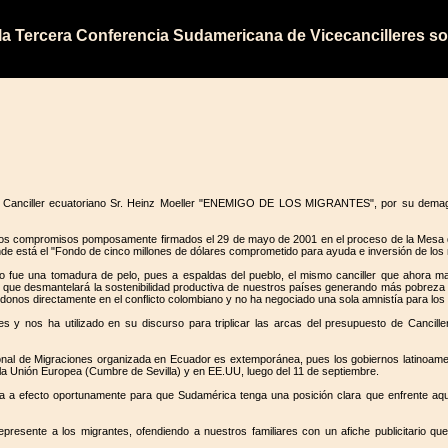
 la Tercera Conferencia Sudamericana de Vicecancilleres s
Canciller ecuatoriano Sr. Heinz Moeller "ENEMIGO DE LOS MIGRANTES", por su demagógico
 los compromisos pomposamente firmados el 29 de mayo de 2001 en el proceso de la Mesa 
de está el "Fondo de cinco millones de dólares comprometido para ayuda e inversión de los 
 fue una tomadura de pelo, pues a espaldas del pueblo, el mismo canciller que ahora ma
LCA, que desmantelará la sostenibilidad productiva de nuestros países generando más pobrez
donos directamente en el conflicto colombiano y no ha negociado una sola amnistía para lo
s y nos ha utilizado en su discurso para triplicar las arcas del presupuesto de Cancille
gional de Migraciones organizada en Ecuador es extemporánea, pues los gobiernos latinoame
en la Unión Europea (Cumbre de Sevilla) y en EE.UU, luego del 11 de septiembre.
leva a efecto oportunamente para que Sudamérica tenga una posición clara que enfrente aq
epresente a los migrantes, ofendiendo a nuestros familiares con un afiche publicitario qu