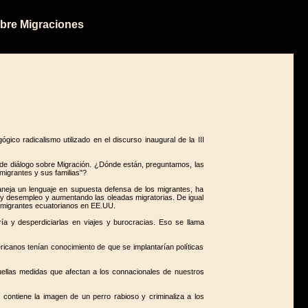
obre Migraciones
 radicalismo utilizado en el discurso inaugural de la III
de diálogo sobre Migración. ¿Dónde están, preguntamos, las
migrantes y sus familias"?
neja un lenguaje en supuesta defensa de los migrantes, ha
a y desempleo y aumentando las oleadas migratorias. De igual
s migrantes ecuatorianos en EE.UU.
ría y desperdiciarlas en viajes y burocracias. Eso se llama
ricanos tenían conocimiento de que se implantarían políticas
uellas medidas que afectan a los connacionales de nuestros
e contiene la imagen de un perro rabioso y criminaliza a los